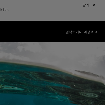
닫기 ✕
합니다.
검색하기
내 계정
백
0