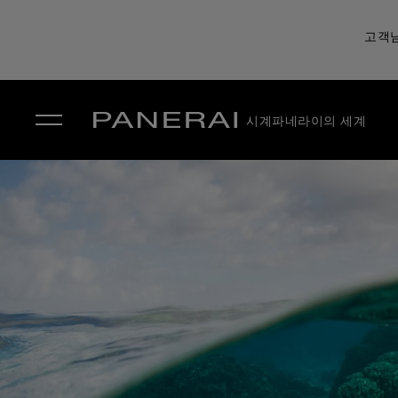
고객님
시계
파네라이의 세계
✕