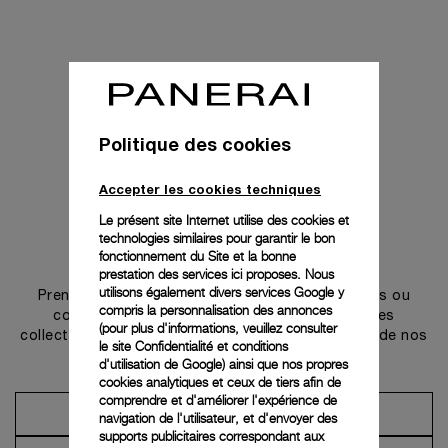
Politique des cookies
Accepter les cookies techniques
Le présent site Internet utilise des cookies et
technologies similaires pour garantir le bon
Prendre contact
fonctionnement du Site et la bonne
prestation des services ici proposes. Nous
utilisons également divers services Google y
Prenez rendez-vous dans l’une de nos boutiques ou
compris la personnalisation des annonces
contactez notre conciergerie pour découvrir les
(pour plus d'informations, veuillez consulter
collections et bénéficier des conseils ou services de nos
le
site Confidentialité et conditions
ambassadeurs.
d'utilisation de Google
) ainsi que nos propres
cookies analytiques et ceux de tiers afin de
comprendre et d'améliorer l'expérience de
Prendre un rendez-vous
navigation de l'utilisateur, et d'envoyer des
supports publicitaires correspondant aux