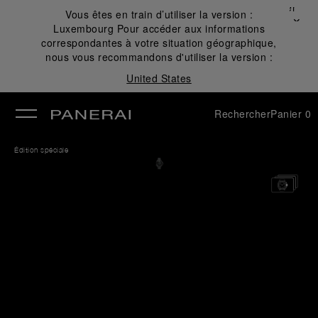
Fermer
Vous êtes en train d’utiliser la version :
✕
Luxembourg
Pour accéder aux informations
mer
correspondantes à votre situation géographique,
nous vous recommandons d'utiliser la version :
United States
Rechercher
Panier
0
Édition spéciale