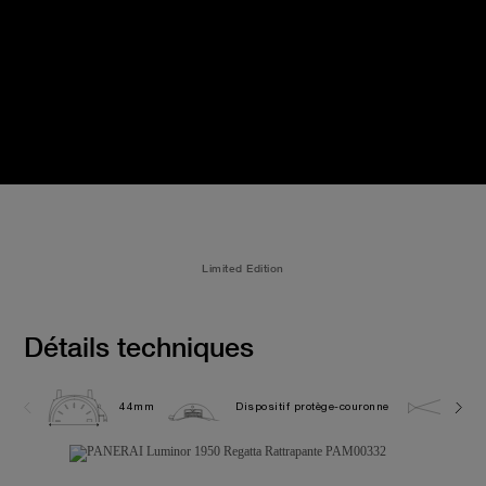
Limited Edition
Détails techniques
44mm
Dispositif protège-couronne
10