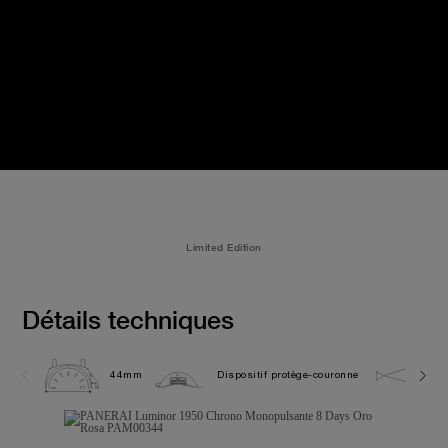
Limited Edition
Détails techniques
44mm
Dispositif protège-couronne
10