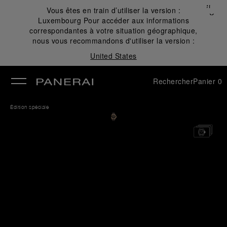
Fermer
Vous êtes en train d’utiliser la version :
✕
Luxembourg
Pour accéder aux informations
mer
correspondantes à votre situation géographique,
nous vous recommandons d'utiliser la version :
United States
Rechercher
Panier
0
Édition spéciale