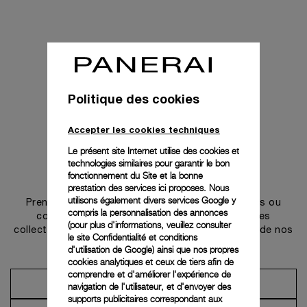
Politique des cookies
Accepter les cookies techniques
Le présent site Internet utilise des cookies et
technologies similaires pour garantir le bon
Prendre contact
fonctionnement du Site et la bonne
prestation des services ici proposes. Nous
utilisons également divers services Google y
Prenez rendez-vous dans l’une de nos boutiques ou
compris la personnalisation des annonces
contactez notre conciergerie pour découvrir les
(pour plus d'informations, veuillez consulter
collections et bénéficier des conseils ou services de nos
le
site Confidentialité et conditions
ambassadeurs.
d'utilisation de Google
) ainsi que nos propres
cookies analytiques et ceux de tiers afin de
comprendre et d'améliorer l'expérience de
Prendre un rendez-vous
navigation de l'utilisateur, et d'envoyer des
supports publicitaires correspondant aux