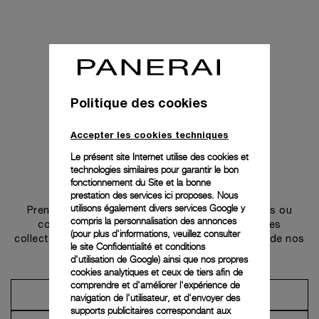
Politique des cookies
Accepter les cookies techniques
Le présent site Internet utilise des cookies et
technologies similaires pour garantir le bon
Prendre contact
fonctionnement du Site et la bonne
prestation des services ici proposes. Nous
utilisons également divers services Google y
Prenez rendez-vous dans l’une de nos boutiques ou
compris la personnalisation des annonces
contactez notre conciergerie pour découvrir les
(pour plus d'informations, veuillez consulter
collections et bénéficier des conseils ou services de nos
le
site Confidentialité et conditions
ambassadeurs.
d'utilisation de Google
) ainsi que nos propres
cookies analytiques et ceux de tiers afin de
comprendre et d'améliorer l'expérience de
Prendre un rendez-vous
navigation de l'utilisateur, et d'envoyer des
supports publicitaires correspondant aux