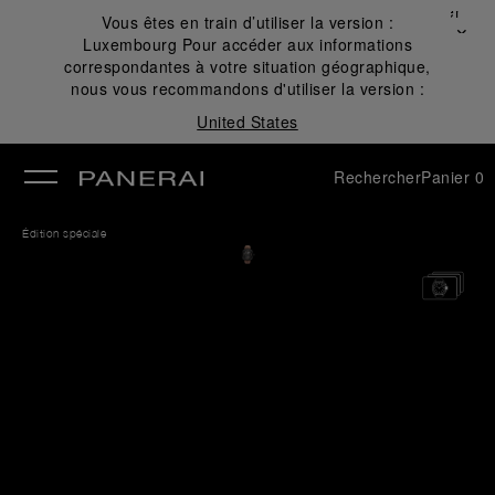
Fermer
Vous êtes en train d’utiliser la version :
✕
Luxembourg
Pour accéder aux informations
mer
correspondantes à votre situation géographique,
nous vous recommandons d'utiliser la version :
United States
Rechercher
Panier
0
Édition spéciale