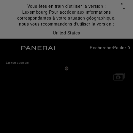
Fermer
Vous êtes en train d’utiliser la version :
✕
Luxembourg
Pour accéder aux informations
mer
correspondantes à votre situation géographique,
nous vous recommandons d'utiliser la version :
United States
Rechercher
Panier
0
Édition spéciale