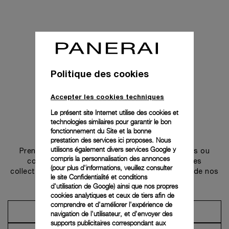
Politique des cookies
Accepter les cookies techniques
Le présent site Internet utilise des cookies et
technologies similaires pour garantir le bon
Prendre contact
fonctionnement du Site et la bonne
prestation des services ici proposes. Nous
utilisons également divers services Google y
Prenez rendez-vous dans l’une de nos boutiques ou
compris la personnalisation des annonces
contactez notre conciergerie pour découvrir les
(pour plus d'informations, veuillez consulter
collections et bénéficier des conseils ou services de nos
le
site Confidentialité et conditions
ambassadeurs.
d'utilisation de Google
) ainsi que nos propres
cookies analytiques et ceux de tiers afin de
comprendre et d'améliorer l'expérience de
Prendre un rendez-vous
navigation de l'utilisateur, et d'envoyer des
supports publicitaires correspondant aux