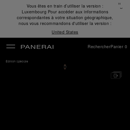
Fermer
Vous êtes en train d’utiliser la version :
✕
Luxembourg
Pour accéder aux informations
mer
correspondantes à votre situation géographique,
nous vous recommandons d'utiliser la version :
United States
Rechercher
Panier
0
Édition spéciale