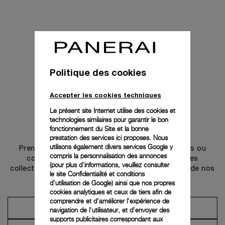
Politique des cookies
Accepter les cookies techniques
Le présent site Internet utilise des cookies et
technologies similaires pour garantir le bon
Prendre contact
fonctionnement du Site et la bonne
prestation des services ici proposes. Nous
utilisons également divers services Google y
Prenez rendez-vous dans l’une de nos boutiques ou
compris la personnalisation des annonces
contactez notre conciergerie pour découvrir les
(pour plus d'informations, veuillez consulter
collections et bénéficier des conseils ou services de nos
le
site Confidentialité et conditions
ambassadeurs.
d'utilisation de Google
) ainsi que nos propres
cookies analytiques et ceux de tiers afin de
comprendre et d'améliorer l'expérience de
Prendre un rendez-vous
navigation de l'utilisateur, et d'envoyer des
supports publicitaires correspondant aux