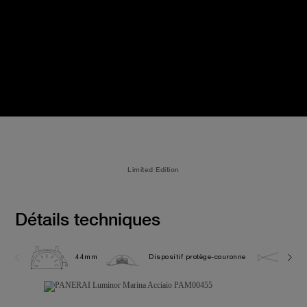
Limited Edition
Détails techniques
44mm
Dispositif protège-couronne
30