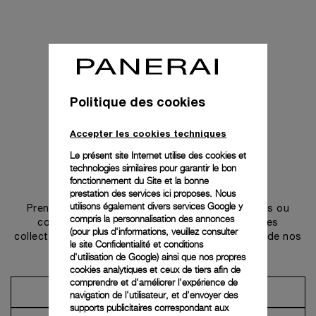
Politique des cookies
Accepter les cookies techniques
Le présent site Internet utilise des cookies et
technologies similaires pour garantir le bon
Prendre contact
fonctionnement du Site et la bonne
prestation des services ici proposes. Nous
utilisons également divers services Google y
Prenez rendez-vous dans l’une de nos boutiques ou
compris la personnalisation des annonces
contactez notre conciergerie pour découvrir les
(pour plus d'informations, veuillez consulter
collections et bénéficier des conseils ou services de nos
le
site Confidentialité et conditions
ambassadeurs.
d'utilisation de Google
) ainsi que nos propres
cookies analytiques et ceux de tiers afin de
comprendre et d'améliorer l'expérience de
Prendre un rendez-vous
navigation de l'utilisateur, et d'envoyer des
supports publicitaires correspondant aux