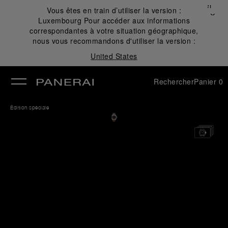
Fermer
Vous êtes en train d’utiliser la version :
✕
Luxembourg
Pour accéder aux informations
mer
correspondantes à votre situation géographique,
nous vous recommandons d'utiliser la version :
United States
Rechercher
Panier
0
Édition spéciale