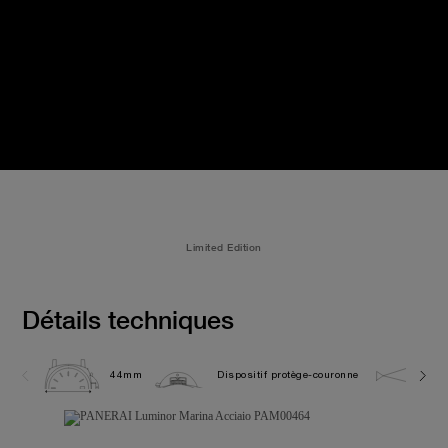
Limited Edition
Détails techniques
44mm
Dispositif protège-couronne
30