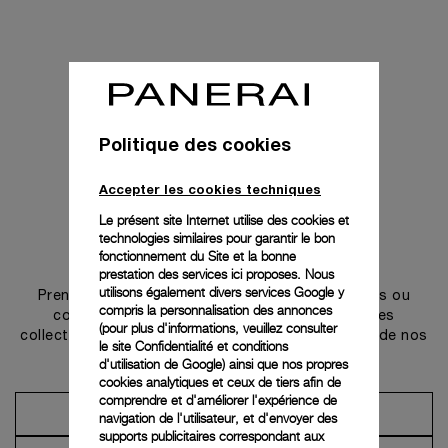
Politique des cookies
Accepter les cookies techniques
Le présent site Internet utilise des cookies et
technologies similaires pour garantir le bon
Prendre contact
fonctionnement du Site et la bonne
prestation des services ici proposes. Nous
utilisons également divers services Google y
Prenez rendez-vous dans l’une de nos boutiques ou
compris la personnalisation des annonces
contactez notre conciergerie pour découvrir les
(pour plus d'informations, veuillez consulter
collections et bénéficier des conseils ou services de nos
le
site Confidentialité et conditions
ambassadeurs.
d'utilisation de Google
) ainsi que nos propres
cookies analytiques et ceux de tiers afin de
comprendre et d'améliorer l'expérience de
Prendre un rendez-vous
navigation de l'utilisateur, et d'envoyer des
supports publicitaires correspondant aux