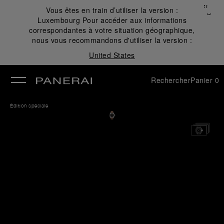
Fermer
Vous êtes en train d’utiliser la version :
✕
Luxembourg
Pour accéder aux informations
mer
correspondantes à votre situation géographique,
nous vous recommandons d'utiliser la version :
United States
Rechercher
Panier
0
Édition spéciale