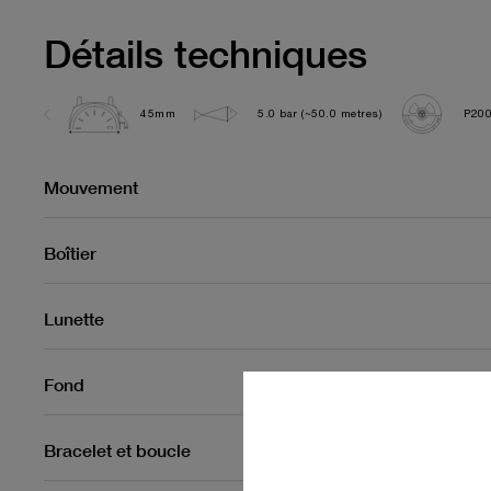
Détails techniques
45mm
5.0 bar (~50.0 metres)
P200
Mouvement
Boîtier
Lunette
Fond
Bracelet et boucle