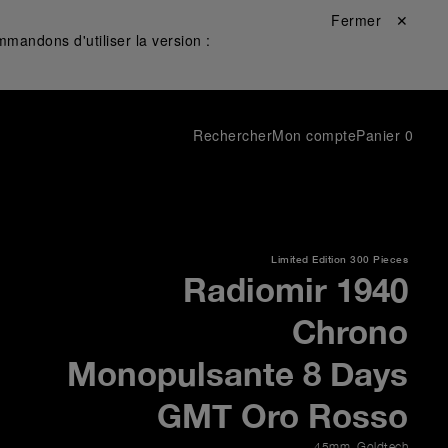
Fermer ✕
mandons d'utiliser la version :
Rechercher
Mon compte
Panier
0
Limited Edition
300 Pieces
Radiomir 1940
Chrono
Monopulsante 8 Days
GMT Oro Rosso
45mm
,
Goldtech