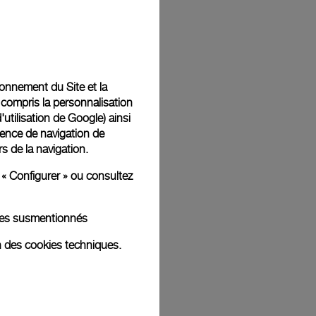
Back
tionnement du Site et la
 compris la personnalisation
d'utilisation de Google
) ainsi
ience de navigation de
rs de la navigation.
 « Configurer » ou consultez
kies susmentionnés
n des cookies techniques.