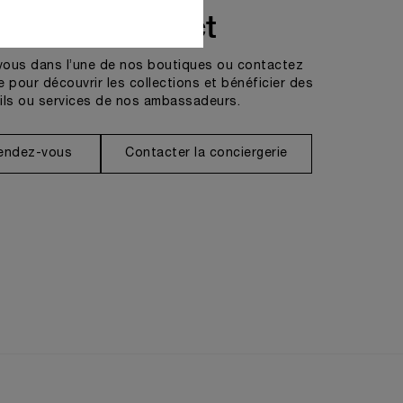
Prendre contact
vous dans l’une de nos boutiques ou contactez
e pour découvrir les collections et bénéficier des
ils ou services de nos ambassadeurs.
rendez-vous
Contacter la conciergerie