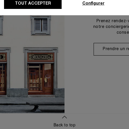
TOUT ACCEPTER
Configurer
Prenez rendez-
notre conciergeri
conse
Prendre un 
Back to top