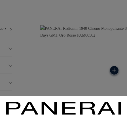
4/10
181.0G