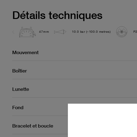
Détails techniques
47mm
10.0 bar (~100.0 metres)
P
Mouvement
Boîtier
Lunette
Fond
Bracelet et boucle