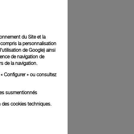
Back
tionnement du Site et la
 compris la personnalisation
d'utilisation de Google
) ainsi
ience de navigation de
rs de la navigation.
 « Configurer » ou consultez
kies susmentionnés
n des cookies techniques.