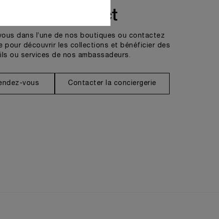
Prendre contact
vous dans l’une de nos boutiques ou contactez
e pour découvrir les collections et bénéficier des
ils ou services de nos ambassadeurs.
rendez-vous
Contacter la conciergerie