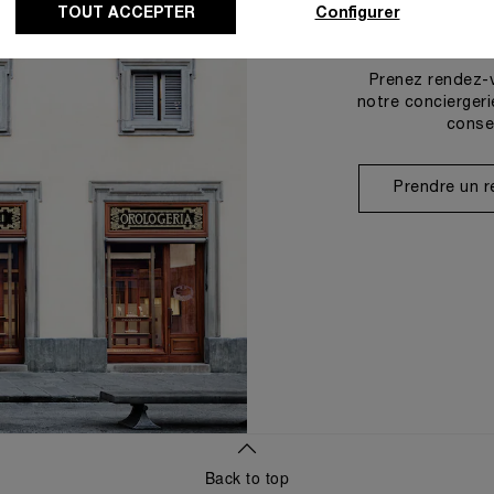
TOUT ACCEPTER
Configurer
Prenez rendez-
notre conciergeri
conse
Prendre un 
Back to top