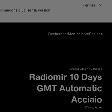
Fermer ✕
mandons d'utiliser la version :
Rechercher
Mon compte
Panier
0
Limited Edition
10 Pieces
Radiomir 10 Days
GMT Automatic
Acciaio
47mm
,
Acier