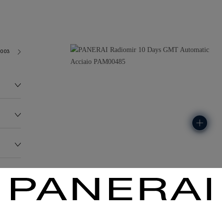
2003
155.0G