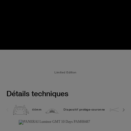
Limited Edition
Détails techniques
44mm
Dispositif protège-couronne
5.