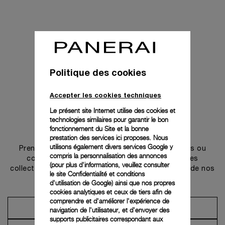
Politique des cookies
Accepter les cookies techniques
Le présent site Internet utilise des cookies et
technologies similaires pour garantir le bon
Prendre contact
fonctionnement du Site et la bonne
prestation des services ici proposes. Nous
utilisons également divers services Google y
Prenez rendez-vous dans l’une de nos boutiques ou
compris la personnalisation des annonces
contactez notre conciergerie pour découvrir les
(pour plus d'informations, veuillez consulter
collections et bénéficier des conseils ou services de nos
le
site Confidentialité et conditions
ambassadeurs.
d'utilisation de Google
) ainsi que nos propres
cookies analytiques et ceux de tiers afin de
comprendre et d'améliorer l'expérience de
Prendre un rendez-vous
navigation de l'utilisateur, et d'envoyer des
supports publicitaires correspondant aux