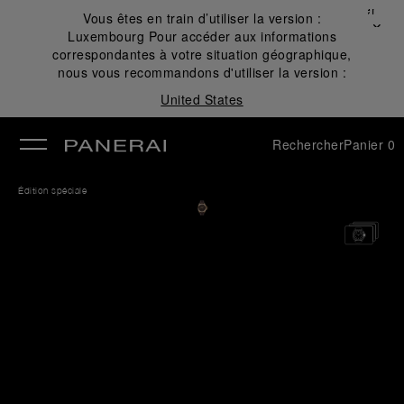
Fermer
Vous êtes en train d’utiliser la version :
✕
Luxembourg
Pour accéder aux informations
mer
correspondantes à votre situation géographique,
nous vous recommandons d'utiliser la version :
United States
Rechercher
Panier
0
Édition spéciale