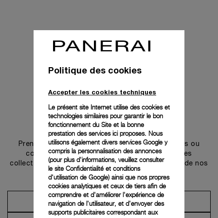
Politique des cookies
Accepter les cookies techniques
Le présent site Internet utilise des cookies et
technologies similaires pour garantir le bon
Prendre contact
fonctionnement du Site et la bonne
prestation des services ici proposes. Nous
utilisons également divers services Google y
Prenez rendez-vous dans l’une de nos boutiques ou
compris la personnalisation des annonces
contactez notre conciergerie pour découvrir les
(pour plus d'informations, veuillez consulter
collections et bénéficier des conseils ou services de nos
le
site Confidentialité et conditions
ambassadeurs.
d'utilisation de Google
) ainsi que nos propres
cookies analytiques et ceux de tiers afin de
comprendre et d'améliorer l'expérience de
Prendre un rendez-vous
navigation de l'utilisateur, et d'envoyer des
supports publicitaires correspondant aux