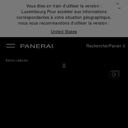
Fermer
Vous êtes en train d’utiliser la version :
✕
Luxembourg
Pour accéder aux informations
mer
correspondantes à votre situation géographique,
nous vous recommandons d'utiliser la version :
United States
Rechercher
Panier
0
Édition spéciale