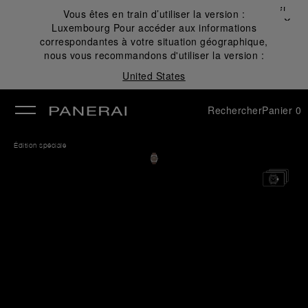
Fermer
Vous êtes en train d’utiliser la version :
✕
Luxembourg
Pour accéder aux informations
mer
correspondantes à votre situation géographique,
nous vous recommandons d'utiliser la version :
United States
Rechercher
Panier
0
Édition spéciale