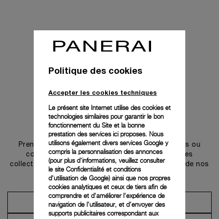
Politique des cookies
Accepter les cookies techniques
Le présent site Internet utilise des cookies et
technologies similaires pour garantir le bon
Prendre contact
fonctionnement du Site et la bonne
prestation des services ici proposes. Nous
utilisons également divers services Google y
Prenez rendez-vous dans l’une de nos boutiques ou
compris la personnalisation des annonces
contactez notre conciergerie pour découvrir les
(pour plus d'informations, veuillez consulter
collections et bénéficier des conseils ou services de nos
le
site Confidentialité et conditions
ambassadeurs.
d'utilisation de Google
) ainsi que nos propres
cookies analytiques et ceux de tiers afin de
comprendre et d'améliorer l'expérience de
Prendre un rendez-vous
navigation de l'utilisateur, et d'envoyer des
supports publicitaires correspondant aux