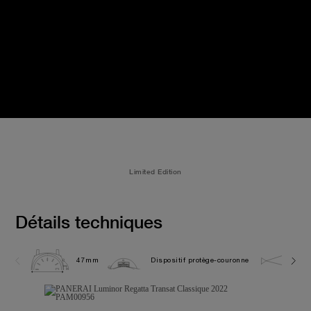
Limited Edition
Détails techniques
47mm
Dispositif protège-couronne
10