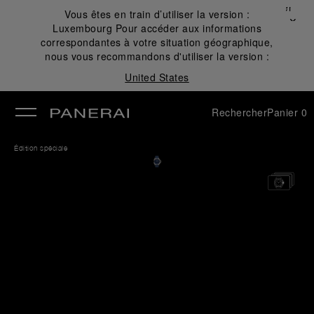
Fermer
Vous êtes en train d’utiliser la version :
✕
Luxembourg
Pour accéder aux informations
mer
correspondantes à votre situation géographique,
nous vous recommandons d'utiliser la version :
United States
Rechercher
Panier
0
Édition spéciale