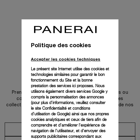
Politique des cookies
Accepter les cookies techniques
Le présent site Internet utilise des cookies et
technologies similaires pour garantir le bon
Prendre contact
fonctionnement du Site et la bonne
prestation des services ici proposes. Nous
utilisons également divers services Google y
Prenez rendez-vous dans l’une de nos boutiques ou
compris la personnalisation des annonces
contactez notre conciergerie pour découvrir les
(pour plus d'informations, veuillez consulter
collections et bénéficier des conseils ou services de nos
le
site Confidentialité et conditions
ambassadeurs.
d'utilisation de Google
) ainsi que nos propres
cookies analytiques et ceux de tiers afin de
comprendre et d'améliorer l'expérience de
Prendre un rendez-vous
navigation de l'utilisateur, et d'envoyer des
supports publicitaires correspondant aux