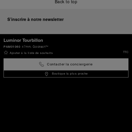
Back to top
S’inscrire à notre newsletter
Luminor Tourbillon
PAM01060
47mm
, Goldtech™
ENVOYER
TTC
Ajouter à la liste de souhaits
Contacter la conciergerie
Luxembourg
(
EUR €
)
- FR
Boutique la plus proche
Service Client
Le Monde De Panerai