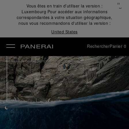
Fermer
Vous êtes en train d’utiliser la version :
✕
Luxembourg
Pour accéder aux informations
mer
correspondantes à votre situation géographique,
nous vous recommandons d'utiliser la version :
United States
Rechercher
Panier
0
/
Collection de montres
Luminor