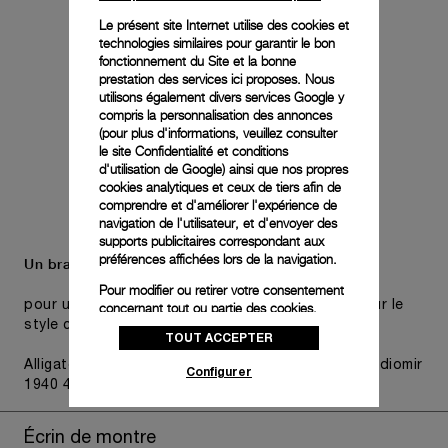
Le présent site Internet utilise des cookies et
technologies similaires pour garantir le bon
fonctionnement du Site et la bonne
prestation des services ici proposes. Nous
utilisons également divers services Google y
compris la personnalisation des annonces
(pour plus d'informations, veuillez consulter
le
site Confidentialité et conditions
d'utilisation de Google
) ainsi que nos propres
cookies analytiques et ceux de tiers afin de
comprendre et d'améliorer l'expérience de
navigation de l'utilisateur, et d'envoyer des
supports publicitaires correspondant aux
préférences affichées lors de la navigation.
Un bracelet supplémentaire est également inclus,
Pour modifier ou retirer votre consentement
pour une polyvalence pratique sans compromis sur le
concernant tout ou partie des cookies,
cliquez sur « Configurer » ou consultez notre
style choisi de la montre.
TOUT ACCEPTER
politique des cookies
pour obtenir plus
d’informations.
Alligator Black, T/T, STD, 26/22, BDR, Luminor - Radiomir
Configurer
1940 47/48mm
En cliquant sur « Tout accepter », vous
donnez votre consentement pour l’utilisation
des cookies susmentionnés
Écrin de montre