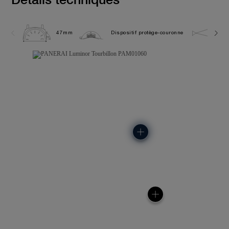
47mm
Dispositif protège-couronne
5.