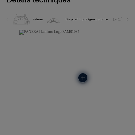
44mm
Dispositif protège-couronne
10