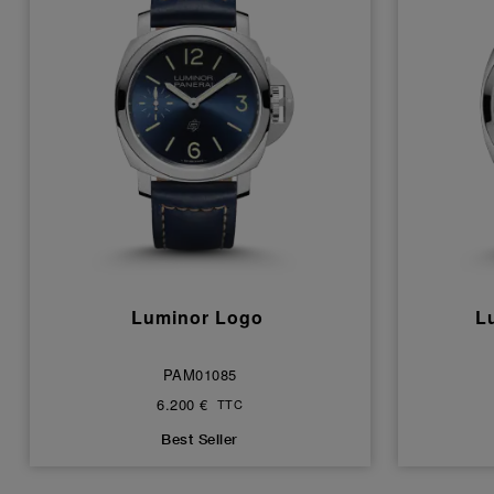
Luminor Logo
L
PAM01085
6.200 €
TTC
Best Seller