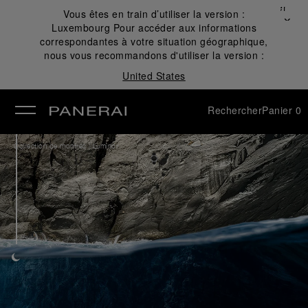
Fermer
Vous êtes en train d’utiliser la version :
✕
Luxembourg
Pour accéder aux informations
mer
correspondantes à votre situation géographique,
nous vous recommandons d'utiliser la version :
United States
Rechercher
Panier
0
/
Collection de montres
Luminor