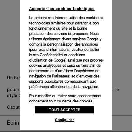
Accepter les cookies techniques
Le présent site Internet utilise des cookies et
technologies similaires pour garantir le bon
fonctionnement du Site et la bonne
prestation des services ici proposes. Nous
utilisons également divers services Google y
compris la personnalisation des annonces
(pour plus d'informations, veuillez consulter
le
site Confidentialité et conditions
d'utilisation de Google
) ainsi que nos propres
cookies analytiques et ceux de tiers afin de
comprendre et d'améliorer l'expérience de
navigation de l'utilisateur, et d'envoyer des
Un bracelet supplémentaire est également inclus,
supports publicitaires correspondant aux
préférences affichées lors de la navigation.
pour une polyvalence pratique sans compromis sur le
Pour modifier ou retirer votre consentement
style choisi de la montre.
concernant tout ou partie des cookies,
cliquez sur « Configurer » ou consultez notre
Caoutchouc noir, STD, 24/22, BA
TOUT ACCEPTER
politique des cookies
pour obtenir plus
d’informations.
Configurer
Écrin de montre
En cliquant sur « Tout accepter », vous
donnez votre consentement pour l’utilisation