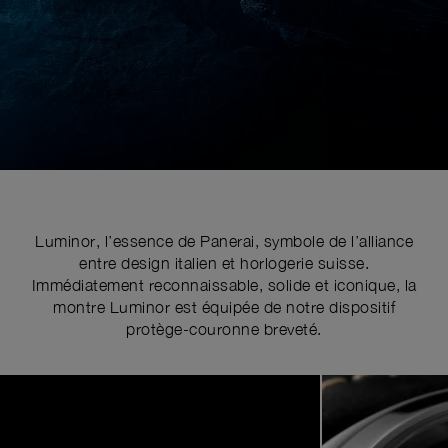
Luminor, l’essence de Panerai, symbole de l’alliance
entre design italien et horlogerie suisse.
Immédiatement reconnaissable, solide et iconique, la
montre Luminor est équipée de notre dispositif
protège-couronne breveté.
Image
1
of
6