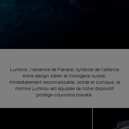
Luminor, l’essence de Panerai, symbole de l’alliance
entre design italien et horlogerie suisse.
Immédiatement reconnaissable, solide et iconique, la
montre Luminor est équipée de notre dispositif
protège-couronne breveté.
Image
1
of
5