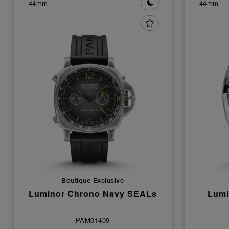
44mm
44mm
Boutique Exclusive
Luminor Chrono Navy SEALs
Lumi
PAM01409