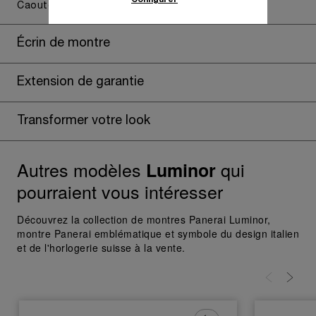
Caoutchouc bleu foncé, STD, 24/22, BA
En cliquant sur « Tout accepter », vous
donnez votre consentement pour l’utilisation
des cookies susmentionnés
Écrin de montre
En cliquant sur « Tout refuser », vous
donnez votre consentement uniquement
Extension de garantie
pour l’utilisation des cookies techniques.
Transformer votre look
Autres modèles
qui
Luminor
pourraient vous intéresser
Découvrez la collection de montres Panerai Luminor,
montre Panerai emblématique et symbole du design italien
et de l'horlogerie suisse à la vente.