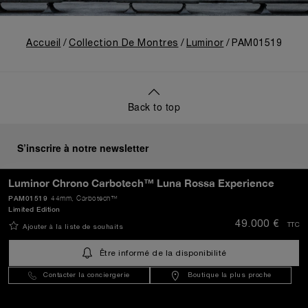
Accueil
Collection De Montres
Luminor
PAM01519
Back to top
S’inscrire à notre newsletter
Luminor Chrono Carbotech™ Luna Rossa Experience
PAM01519
44mm
, Carbotech™
Limited Edition
ENVOYER
49.000 €
TTC
Ajouter à la liste de souhaits
Être informé de la disponibilité
Luxembourg
(
EUR €
)
- FR
Contacter la conciergerie
Boutique la plus proche