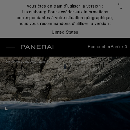
Fermer
Vous êtes en train d’utiliser la version :
✕
Luxembourg
Pour accéder aux informations
mer
correspondantes à votre situation géographique,
nous vous recommandons d'utiliser la version :
United States
Rechercher
Panier
0
/
Collection de montres
Luminor