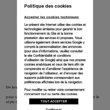
Politique des cookies
Accepter les cookies techniques
Le présent site Internet utilise des cookies et
technologies similaires pour garantir le bon
fonctionnement du Site et la bonne
prestation des services ici proposes. Nous
utilisons également divers services Google y
compris la personnalisation des annonces
(pour plus d'informations, veuillez consulter
le
site Confidentialité et conditions
d'utilisation de Google
) ainsi que nos propres
cookies analytiques et ceux de tiers afin de
comprendre et d'améliorer l'expérience de
navigation de l'utilisateur, et d'envoyer des
supports publicitaires correspondant aux
préférences affichées lors de la navigation.
Un bracelet supplémentaire est également inclus,
Pour modifier ou retirer votre consentement
concernant tout ou partie des cookies,
pour une polyvalence pratique sans compromis sur le
cliquez sur « Configurer » ou consultez notre
TOUT ACCEPTER
style choisi de la montre.
politique des cookies
pour obtenir plus
d’informations.
Configurer