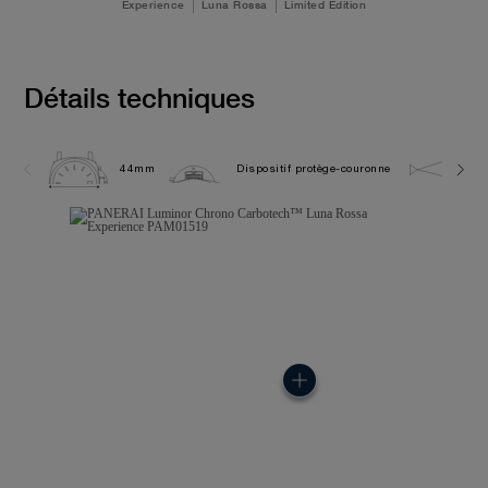
Experience
Luna Rossa
Limited Edition
Détails techniques
44mm
Dispositif protège-couronne
10