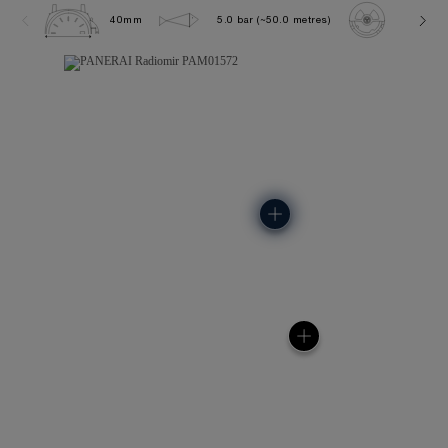
40mm
5.0 bar (~50.0 metres)
P900