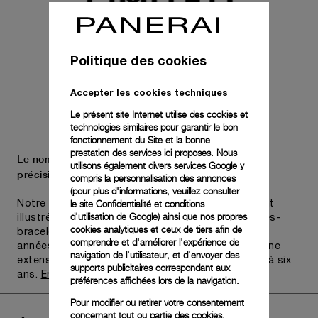
Politique des cookies
Accepter les cookies techniques
Le présent site Internet utilise des cookies et
technologies similaires pour garantir le bon
fonctionnement du Site et la bonne
prestation des services ici proposes. Nous
Le nom Panerai est synonyme de durabilité et de
utilisons également divers services Google y
précision.
compris la personnalisation des annonces
(pour plus d'informations, veuillez consulter
le
site Confidentialité et conditions
Notre engagement pour la qualité est parfaitement
d'utilisation de Google
) ainsi que nos propres
illustré par Pam.Guard, disponible pour les montres-
cookies analytiques et ceux de tiers afin de
bracelets achetées au cours des deux dernières
comprendre et d'améliorer l'expérience de
années. Certaines montres peuvent bénéficier d’une
navigation de l'utilisateur, et d'envoyer des
extension de garantie limitée internationale jusqu’à six
supports publicitaires correspondant aux
ans.
En savoir plus
préférences affichées lors de la navigation.
Pour modifier ou retirer votre consentement
concernant tout ou partie des cookies,