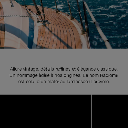
Allure vintage, détails raffinés et élégance classique.
Un hommage fidèle à nos origines. Le nom Radiomir
est celui d’un matériau luminescent breveté.
Image
1
of
4