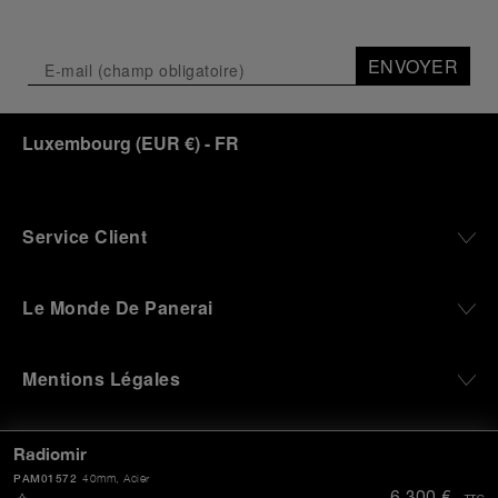
ENVOYER
Luxembourg
(
EUR €
)
- FR
Service Client
Le Monde De Panerai
Mentions Légales
Autres
Radiomir
PAM01572
40mm
, Acier