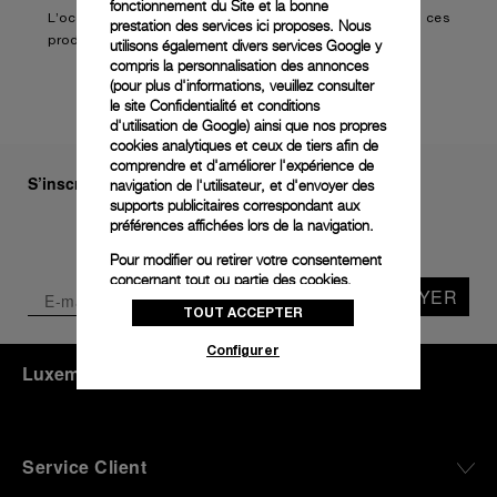
fonctionnement du Site et la bonne
L’occasion pour ses clients de découvrir les lignes de ces
prestation des services ici proposes. Nous
produits iconiques et le sur mesure d’un tailleur italien.
utilisons également divers services Google y
compris la personnalisation des annonces
(pour plus d'informations, veuillez consulter
le
site Confidentialité et conditions
d'utilisation de Google
) ainsi que nos propres
cookies analytiques et ceux de tiers afin de
comprendre et d'améliorer l'expérience de
S’inscrire à notre newsletter
navigation de l'utilisateur, et d'envoyer des
supports publicitaires correspondant aux
préférences affichées lors de la navigation.
Pour modifier ou retirer votre consentement
concernant tout ou partie des cookies,
ENVOYER
cliquez sur « Configurer » ou consultez notre
TOUT ACCEPTER
politique des cookies
pour obtenir plus
d’informations.
Configurer
Luxembourg
(
EUR €
)
- FR
En cliquant sur « Tout accepter », vous
donnez votre consentement pour l’utilisation
des cookies susmentionnés
En cliquant sur « Tout refuser », vous
Service Client
donnez votre consentement uniquement
pour l’utilisation des cookies techniques.