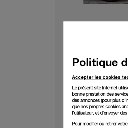
Le 29 septembre dern
Goldtech 42 mm, en c
famille Vergani (l’un 
Politique 
L’occasion d’associer 
Accepter les cookies t
Le présent site Internet util
bonne prestation des service
des annonces (pour plus d'in
que nos propres cookies anal
l'utilisateur, et d'envoyer d
Pour modifier ou retirer vot