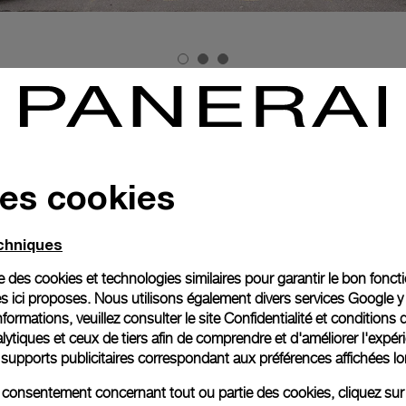
ier, la Maison Panerai invitait ses clients à découvrir la 
ompagnie de son CEO Jean-Marc Pontroue, lors d’une dégust
des leaders suisses de l’importation de vins italiens et de grappa
des cookies
le temps d’une soirée la tradition du vin à l’innovation des mon
echniques
ise des cookies et technologies similaires pour garantir le bon fonc
s ici proposes. Nous utilisons également divers services Google y
formations, veuillez consulter le
site Confidentialité et conditions 
ytiques et ceux de tiers afin de comprendre et d'améliorer l'expér
es supports publicitaires correspondant aux préférences affichées lo
re consentement concernant tout ou partie des cookies, cliquez sur