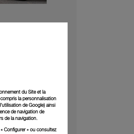
PAM 00974 Submersible
ation de vins chez la
s).
tres Panerai.
tionnement du Site et la
 compris la personnalisation
d'utilisation de Google
) ainsi
ience de navigation de
rs de la navigation.
 « Configurer » ou consultez