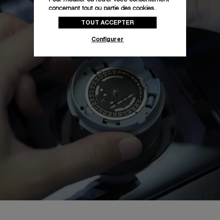
concernant tout ou partie des cookies,
cliquez sur « Configurer » ou consultez notre
TOUT ACCEPTER
politique des cookies
pour obtenir plus
d’informations.
Configurer
En cliquant sur « Tout accepter », vous
donnez votre consentement pour l’utilisation
des cookies susmentionnés
En cliquant sur « Tout refuser », vous
donnez votre consentement uniquement
pour l’utilisation des cookies techniques.