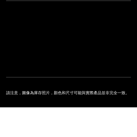
尋
找
鄰
安
近
排
您
預
的
約
專
門
店
請注意，圖像為庫存照片，顏色和尺寸可能與實際產品並非完全一致。