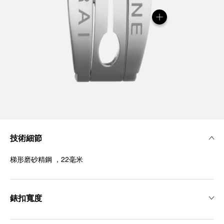
技術細節
梯形磨砂精鋼 ，22毫米
錶扣寬度