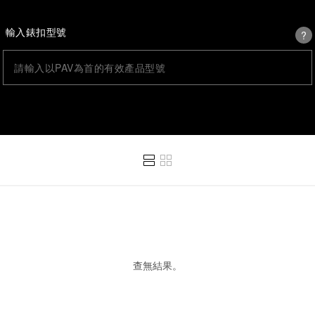
?
輸入錶扣型號
查無結果。