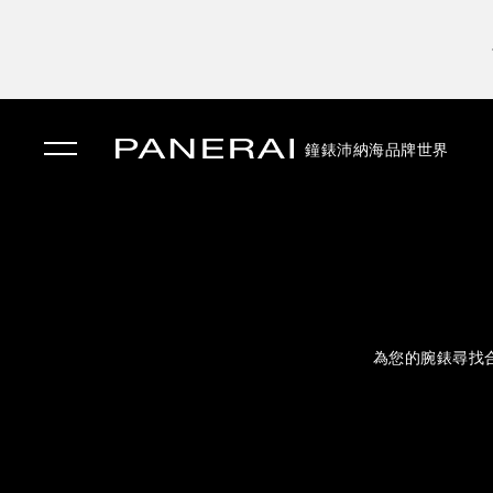
鐘錶
沛納海品牌世界
✕
為您的腕錶尋找