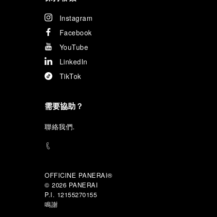
Instagram
Facebook
YouTube
LinkedIn
TikTok
需要協助？
聯
絡我們
.
OFFICINE PANERAI®
© 2026 
PANERAI
P.I. 12155270155
鳴謝