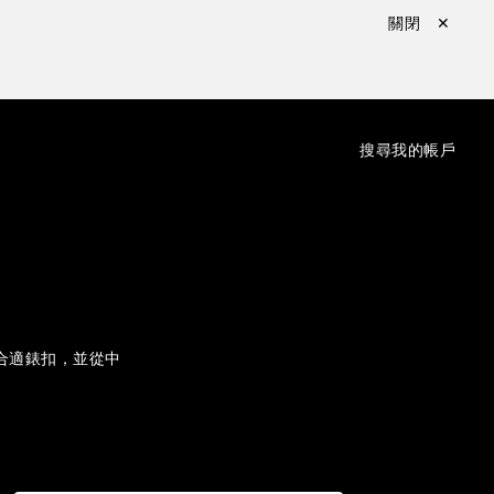
關閉 ✕
：
搜尋
我的帳戶
合適錶扣，並從中