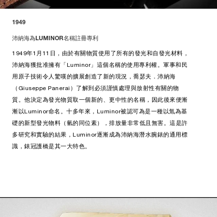
1949
沛納海為LUMINOR名稱註冊專利
1949年1月11日，由於有關物質使用了所有的發光和自發光材料，
沛納海獲批准擁有「Luminor」這個名稱的使用專利權。軍事和民
用原子技術令人驚嘆的擴展創造了新的現況，喬瑟夫．沛納海
（Giuseppe Panerai）了解到必須謹慎處理與放射性有關的物
質。他決定為發光物質取一個新的、更中性的名稱，因此後來便漸
漸以Luminor命名。十多年來，Luminor被認可為是一種以氚為基
礎的新型發光物料（氫的同位素），排放量非常低且無害。這是許
多研究和實驗的結果，Luminor逐漸成為沛納海潛水腕錶的通用標
識，錶冠護橋是其一大特色。