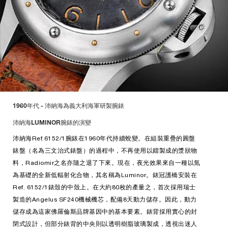
1960年代 - 沛納海為義大利海軍研製腕錶
沛納海LUMINOR腕錶的演變
沛納海Ref.6152/1腕錶在1960年代持續蛻變。在組裝重疊的圓盤
錶盤（名為三文治式錶盤）的過程中，不再使用以鐳製成的漿狀物
料，Radiomir之名亦隨之退了下來。現在，夜光效果來自一種以氚
為基礎的全新低輻射化合物，其名稱為Luminor。錶冠護橋安裝在
Ref. 6152/1錶殼的中殼上。在大約80枚的產量之，首次採用瑞士
製造的Angelus SF240機械機芯，配備8天動力儲存。因此，動力
儲存成為這家佛羅倫斯品牌基因中的基本要素。錶背採用實心的封
閉式設計，但部分錶背的中央則以透明樹脂玻璃製成，透視出迷人