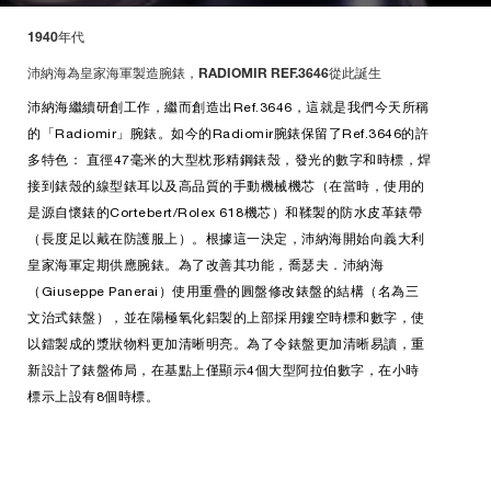
1940年代
沛納海為皇家海軍製造腕錶，RADIOMIR REF.3646從此誕生
沛納海繼續研創工作，繼而創造出Ref.3646，這就是我們今天所稱
的「Radiomir」腕錶。如今的Radiomir腕錶保留了Ref.3646的許
多特色： 直徑47毫米的大型枕形精鋼錶殼，發光的數字和時標，焊
接到錶殼的線型錶耳以及高品質的手動機械機芯（在當時，使用的
是源自懷錶的Cortebert/Rolex 618機芯）和鞣製的防水皮革錶帶
（長度足以戴在防護服上）。根據這一決定，沛納海開始向義大利
皇家海軍定期供應腕錶。為了改善其功能，喬瑟夫．沛納海
（Giuseppe Panerai）使用重疊的圓盤修改錶盤的結構（名為三
文治式錶盤），並在陽極氧化鋁製的上部採用鏤空時標和數字，使
以鐳製成的漿狀物料更加清晰明亮。為了令錶盤更加清晰易讀，重
新設計了錶盤佈局，在基點上僅顯示4個大型阿拉伯數字，在小時
標示上設有8個時標。