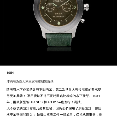
1954
沛納海為義大利皇家海軍研製腕錶
隨著對水下作業的參與不斷增加，第二次世界大戰後海軍的要求變
得更加具體： 軍用腕錶不得不長時間處於極端的水下狀態。1954
年，兩款新型號Ref.6152和Ref.6154也進行了測試。
現今型號的設計靈感乃受其啟發，因為他們採用了創新設計，使結
構更加堅固和耐久： 錶殼由單塊工件一體成型，保持枕形形狀，側