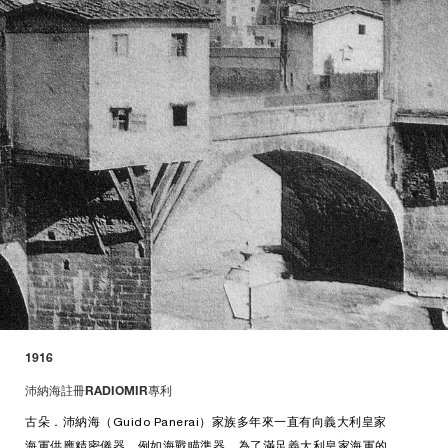
1916
沛納海註冊RADIOMIR專利
古朵．沛納海（Guido Panerai）家族多年來一直有向義大利皇家
海軍供應精密儀器，例如海戰瞄準器。為了滿足義大利皇家海軍的