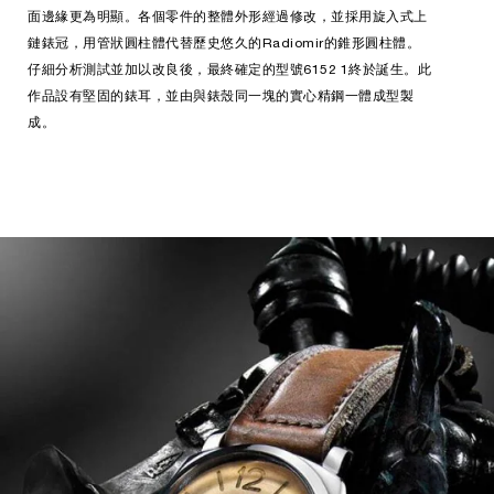
面邊緣更為明顯。各個零件的整體外形經過修改，並採用旋入式上
鏈錶冠，用管狀圓柱體代替歷史悠久的Radiomir的錐形圓柱體。
仔細分析測試並加以改良後，最終確定的型號6152 1終於誕生。此
作品設有堅固的錶耳，並由與錶殼同一塊的實心精鋼一體成型製
成。