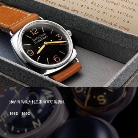
沛納海為義大利皇家海軍研製腕錶
1936 - 1993