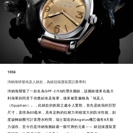
1956
沛納海研發埃及人錶款，為錶冠保護裝置註冊專利
沛納海開發了一款名為GPF-2/56的潛水腕錶，該腕錶後來在義大
利海軍的同意下供應給埃及海軍，後來被普遍稱為「埃及人
（Egyptian）」，此錶款的創新之處令人驚歎，首先是錶殼的巨型
尺寸，直徑為60毫米，具有足夠的抗耐力和相當大的防水性能，刻
度旋轉錶圈可計算潛水時間，瑞士製造的Angelus機芯備有8天動
力儲存。至今仍是沛納海腕錶最一眼可辨的元素—— 錶冠保護裝置