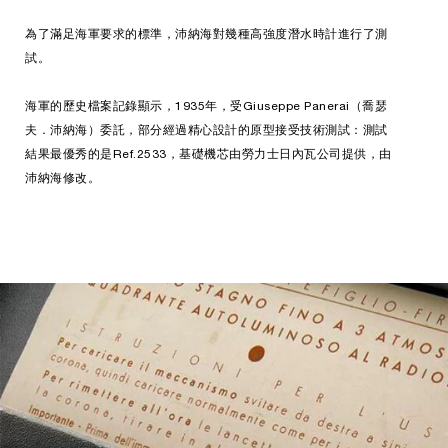
為了滿足海軍要求的標準，沛納海對幾種高強度潛水時計進行了測
試。
海軍的歷史檔案記錄顯示，1935年，受Giuseppe Panerai（喬瑟
夫．沛納海）委託，部分經過精心設計的原型接受技術測試：測試
結果最優秀的是Ref.2533，基礎機芯由勞力士日內瓦公司提供，由
沛納海修改。