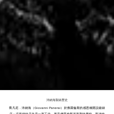
Unmute
Remaining
Loaded
:
Progress
:
0%
0%
Time
沛納海製錶歷史
喬凡尼．沛納海（Giovanni Panerai）於佛羅倫斯的感恩橋開設鐘錶