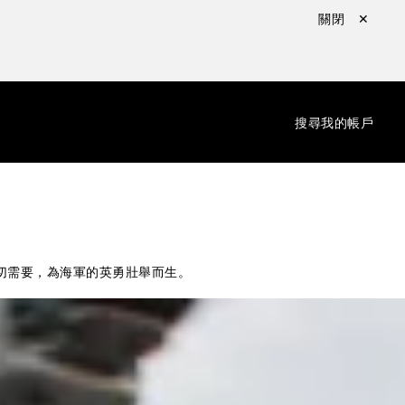
關閉 ✕
：
搜尋
我的帳戶
的迫切需要，為海軍的英勇壯舉而生。