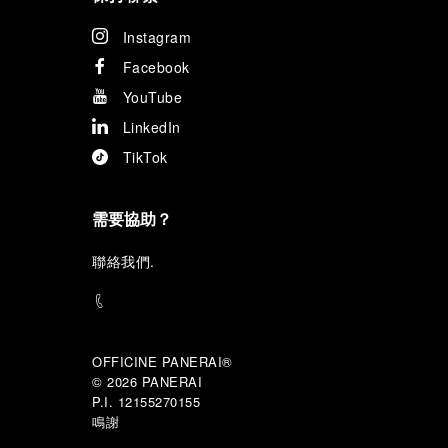
Instagram
Facebook
YouTube
LinkedIn
TikTok
需要協助？
聯
絡我們
.
OFFICINE PANERAI®
© 2026 
PANERAI
P.I. 12155270155
鳴謝