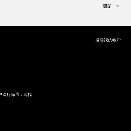
關閉 ✕
：
搜尋
我的帳戶
中進行篩選，尋找