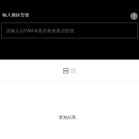
?
輸入腕錶型號
查無結果。