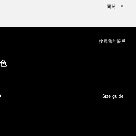
關閉 ✕
：
搜尋
我的帳戶
色
D
Size guide