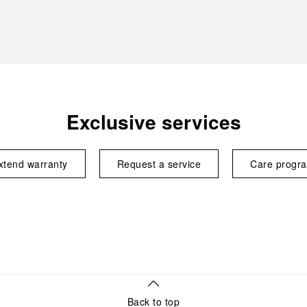
Exclusive services
xtend warranty
Request a service
Care progr
Back to top