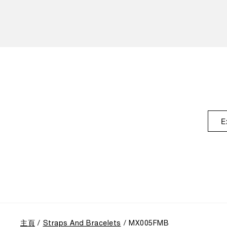
E
主頁
Straps And Bracelets
MX005FMB