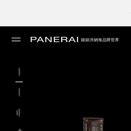
鐘錶
沛納海品牌世界
✕