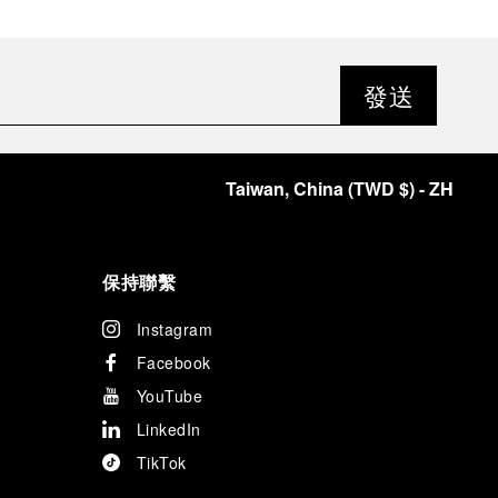
發送
Taiwan, China
(
TWD $
)
- ZH
保持聯繫
Instagram
Facebook
YouTube
LinkedIn
TikTok