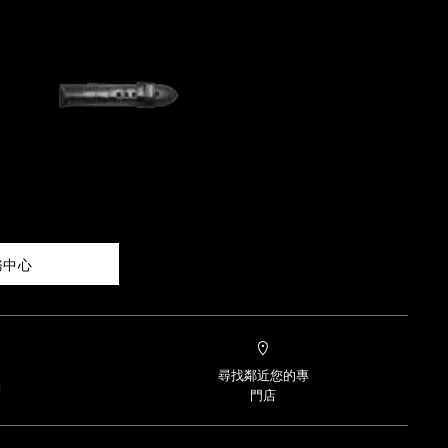
務中心
尋找鄰近您的專
約
門店