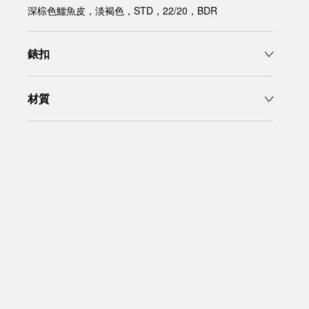
深棕色鱷魚皮，淡褐色，STD，22/20，BDR
錶扣
材質