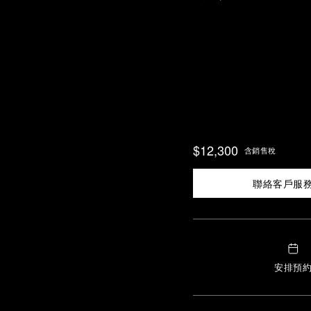
$12,300
含銷售稅
聯絡客戶服
安排預