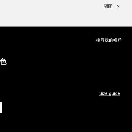
關閉 ✕
：
搜尋
我的帳戶
色
Size guide