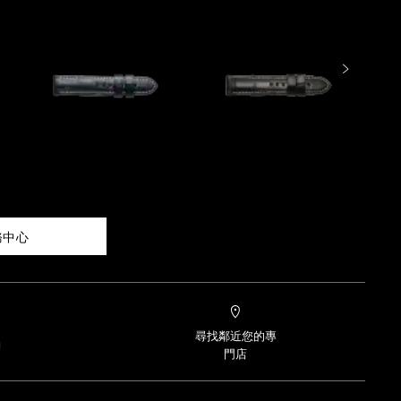
務中心
尋找鄰近您的專
約
門店