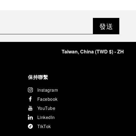
發送
Taiwan, China
(
TWD $
)
- ZH
保持聯繫
Instagram
Facebook
YouTube
LinkedIn
TikTok