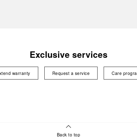
Exclusive services
xtend warranty
Request a service
Care progr
Back to top