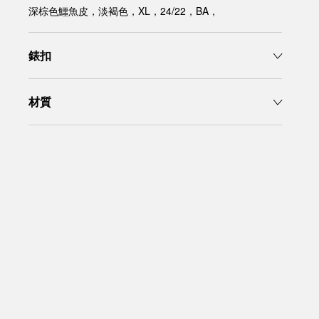
深棕色鱷魚皮，淡褐色，XL，24/22，BA，
錶扣
材質