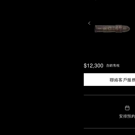
$12,300
含銷售稅
聯絡客戶服
安排預