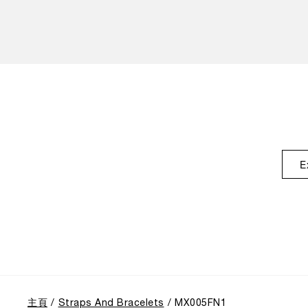
E
主頁
Straps And Bracelets
MX005FN1