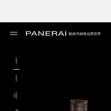
鐘錶
沛納海品牌世界
✕