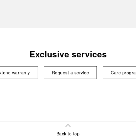
Exclusive services
xtend warranty
Request a service
Care progr
Back to top