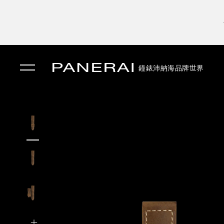
鐘錶
沛納海品牌世界
✕