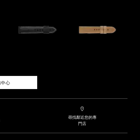
務中心
尋找鄰近您的專
約
門店