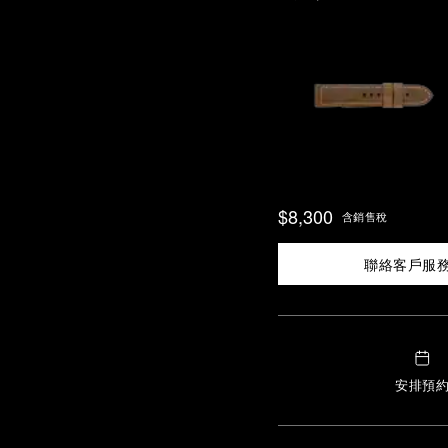
$8,300
含銷售稅
聯絡客戶服
安排預