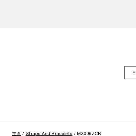
E
主頁
Straps And Bracelets
MX006ZCB