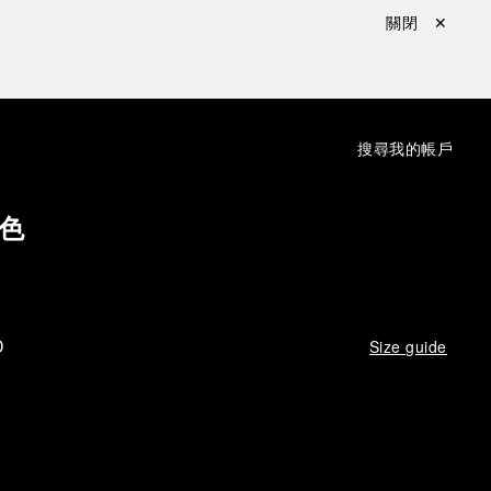
關閉 ✕
：
搜尋
我的帳戶
色
D
Size guide