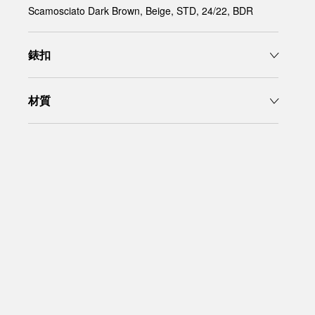
Scamosciato Dark Brown, Beige, STD, 24/22, BDR
錶扣
材質