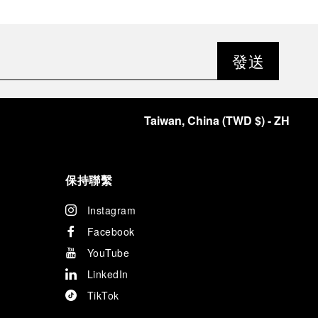
發送
Taiwan, China
(
TWD $
)
- ZH
保持聯繫
Instagram
Facebook
YouTube
LinkedIn
TikTok