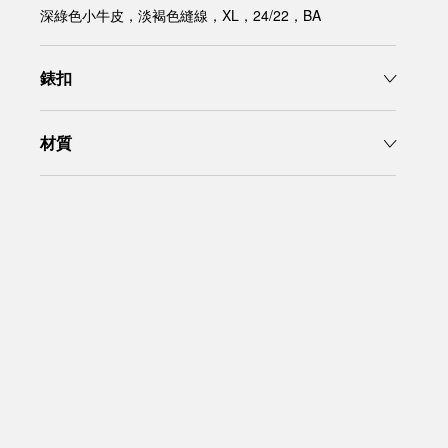
深綠色小牛皮，淡褐色縫線，XL，24/22，BA
錶扣
材質