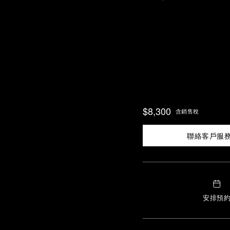
$8,300
含銷售稅
聯絡客戶服
安排預