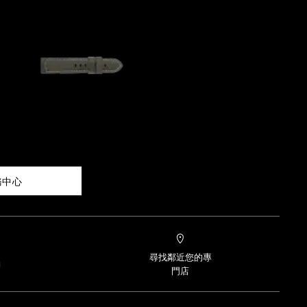
務中心
尋找鄰近您的專
約
門店