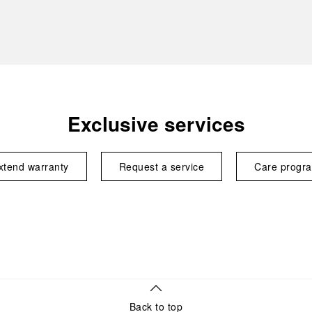
Exclusive services
xtend warranty
Request a service
Care progr
Back to top