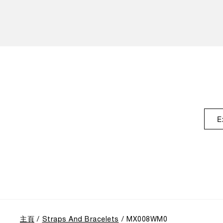
E
主頁
Straps And Bracelets
MX008WM0