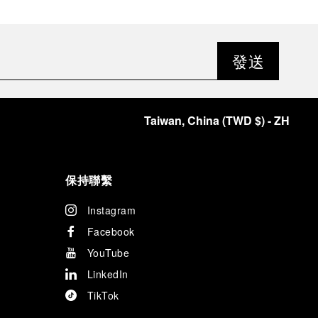
發送
Taiwan, China
(
TWD $
)
- ZH
保持聯繫
Instagram
Facebook
YouTube
LinkedIn
TikTok