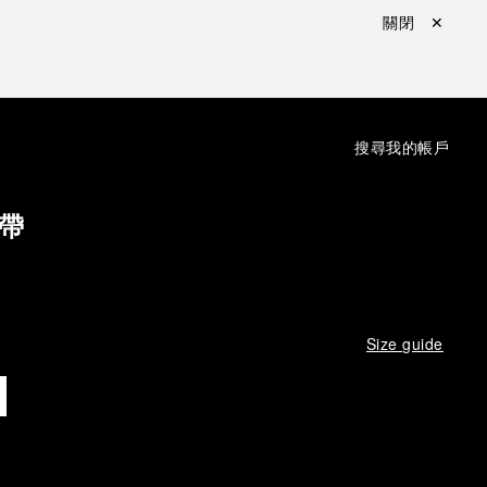
關閉 ✕
：
搜尋
我的帳戶
帶
Size guide