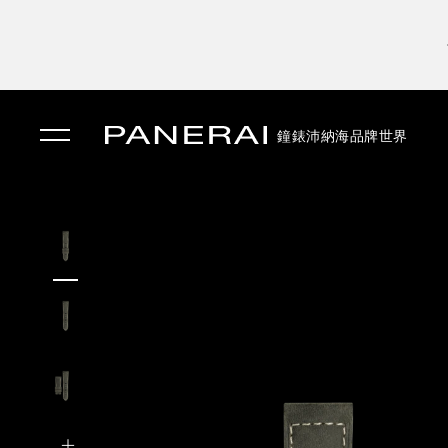
鐘錶
沛納海品牌世界
✕