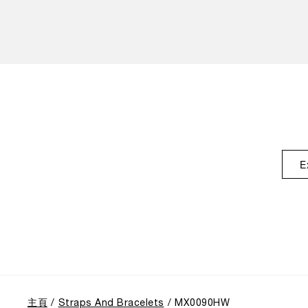
E
主頁
Straps And Bracelets
MX0090HW