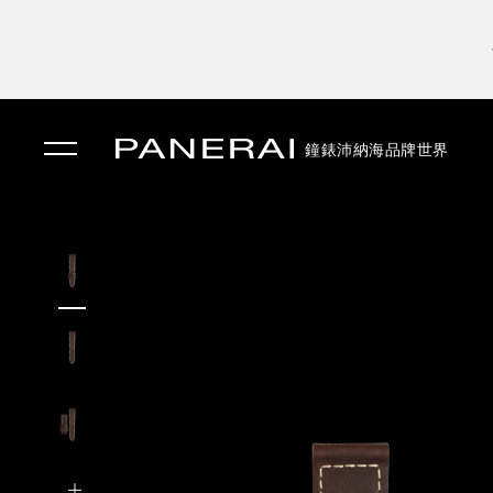
鐘錶
沛納海品牌世界
✕