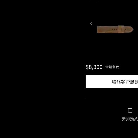
$8,300
含銷售稅
聯絡客戶服
安排預