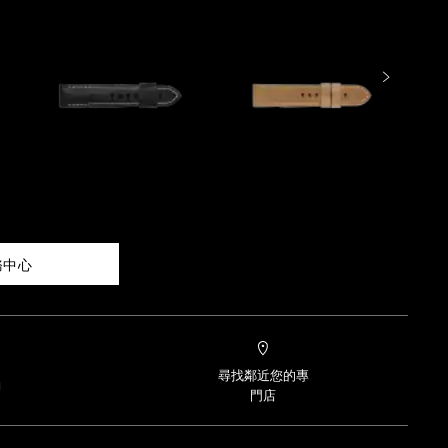
務中心
尋找鄰近您的專
約
門店