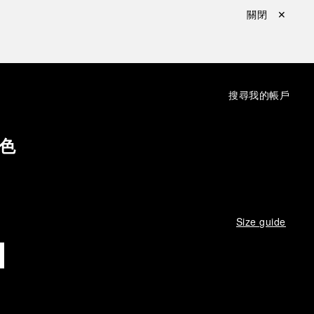
關閉 ✕
：
搜尋
我的帳戶
色
Size guide