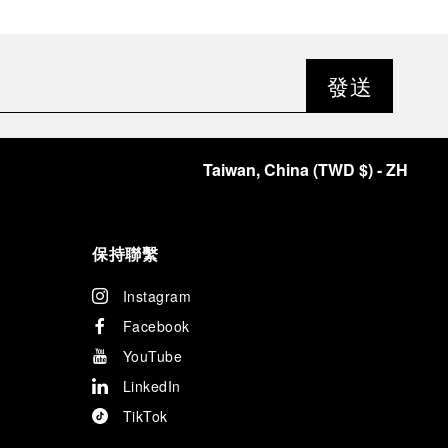
發送
Taiwan, China
(
TWD $
)
- ZH
保持聯繫
Instagram
Facebook
YouTube
LinkedIn
TikTok