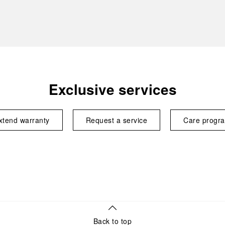
Exclusive services
xtend warranty
Request a service
Care progr
Back to top