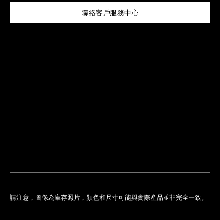
聯絡客戶服務中心
尋
找
鄰
安
近
排
您
預
的
約
專
門
店
請注意，圖像為庫存照片，顏色和尺寸可能與實際產品並非完全一致。