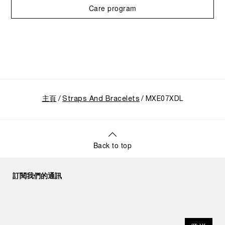
Care program
主頁
Straps And Bracelets
MXE07XDL
Back to top
訂閱我們的通訊