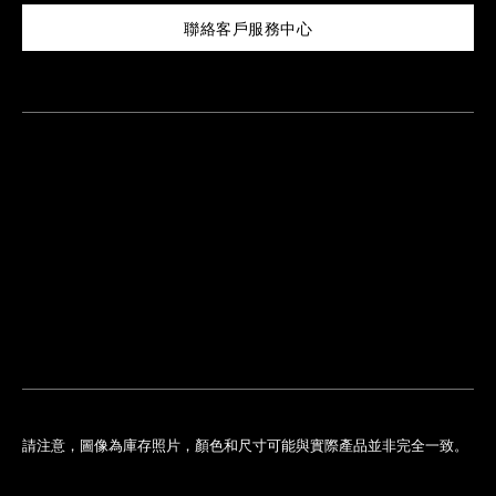
聯絡客戶服務中心
尋
找
鄰
安
近
排
您
預
的
約
專
門
店
請注意，圖像為庫存照片，顏色和尺寸可能與實際產品並非完全一致。