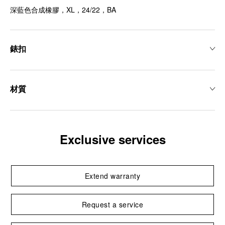
深藍色合成橡膠，XL，24/22，BA
錶扣
材質
Exclusive services
Extend warranty
Request a service