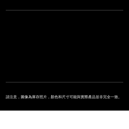
尋
找
鄰
安
近
排
您
預
的
約
專
門
店
請注意，圖像為庫存照片，顏色和尺寸可能與實際產品並非完全一致。