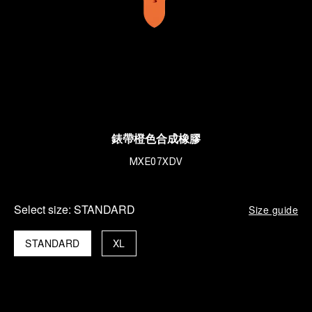
錶帶橙色合成橡膠
MXE07XDV
Select size:
STANDARD
Size guide
STANDARD
XL