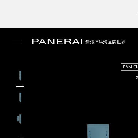
鐘錶
沛納海品牌世界
✕
PAM Cl