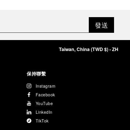
發送
Taiwan, China
(
TWD $
)
- ZH
保持聯繫
Instagram
Facebook
YouTube
LinkedIn
TikTok