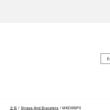
E
主頁
Straps And Bracelets
MXE09BP0