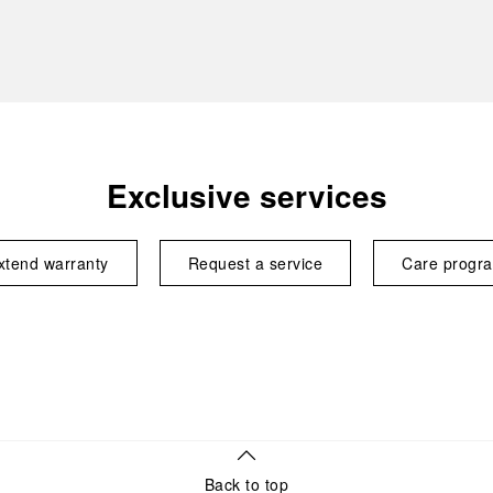
Exclusive services
xtend warranty
Request a service
Care progr
Back to top