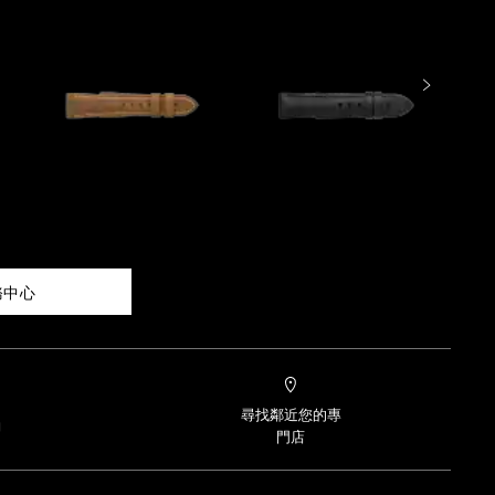
務中心
尋找鄰近您的專
約
門店