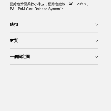
藍綠色滑面柔軟小牛皮，藍綠色縫線，XS，20/18，
BA，PAM Click Release System™
錶扣
材質
一個固定圈