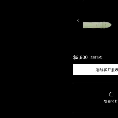
$9,800
含銷售稅
聯絡客戶服
安排預