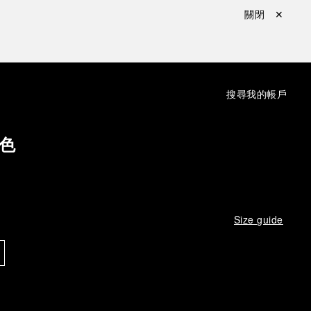
關閉 ✕
：
搜尋
我的帳戶
色
Size guide