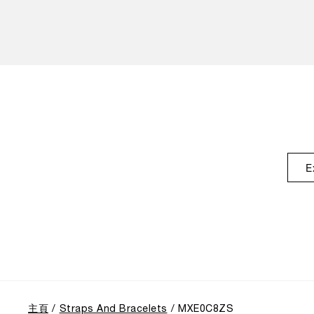
E
主頁
Straps And Bracelets
MXE0C8ZS