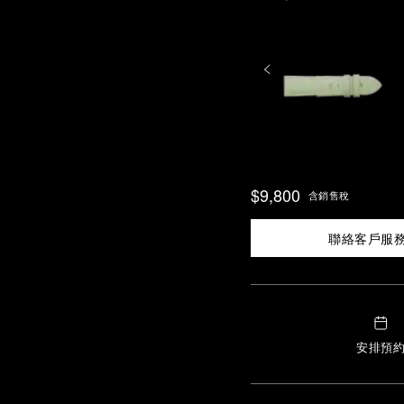
$9,800
含銷售稅
聯絡客戶服
安排預