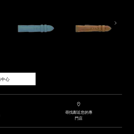
務中心
尋找鄰近您的專
約
門店