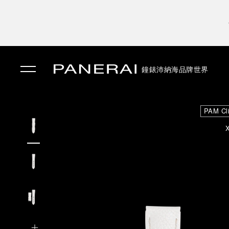
鐘錶
沛納海品牌世界
✕
PAM Cl