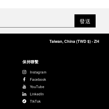
發送
Taiwan, China
(
TWD $
)
- ZH
保持聯繫
Instagram
Facebook
YouTube
LinkedIn
TikTok