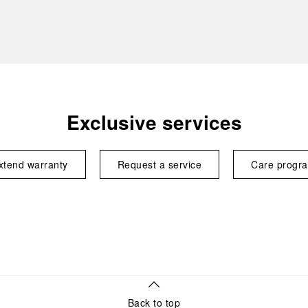
Exclusive services
xtend warranty
Request a service
Care progr
Back to top