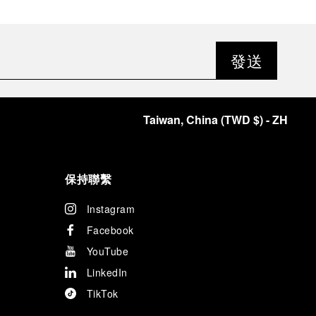
發送
Taiwan, China
(
TWD $
)
- ZH
保持聯繫
Instagram
Facebook
YouTube
LinkedIn
TikTok