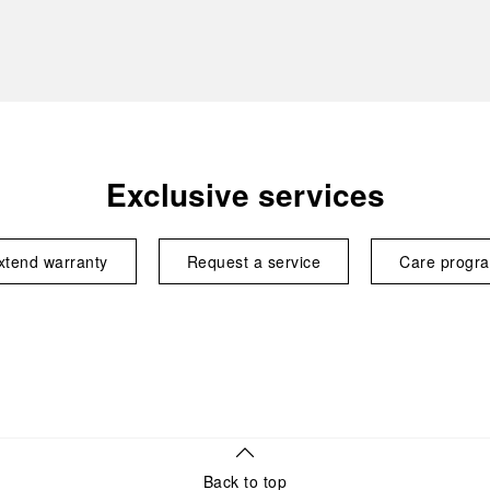
Exclusive services
xtend warranty
Request a service
Care progr
Back to top