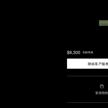
$8,300
含銷售稅
聯絡客戶服
安排預