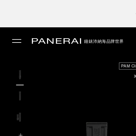
鐘錶
沛納海品牌世界
✕
PAM Cl