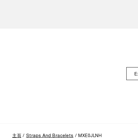
E
主頁
Straps And Bracelets
MXE0JLNH