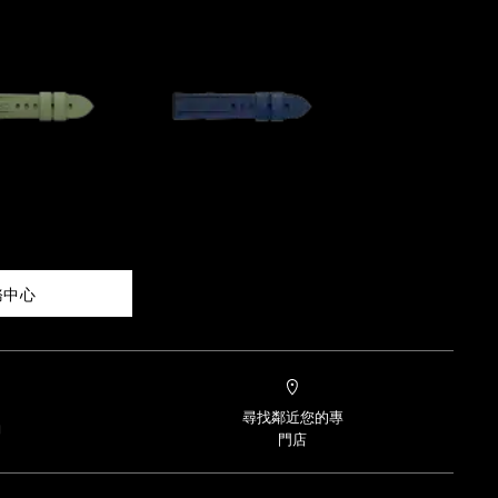
務中心
尋找鄰近您的專
約
門店