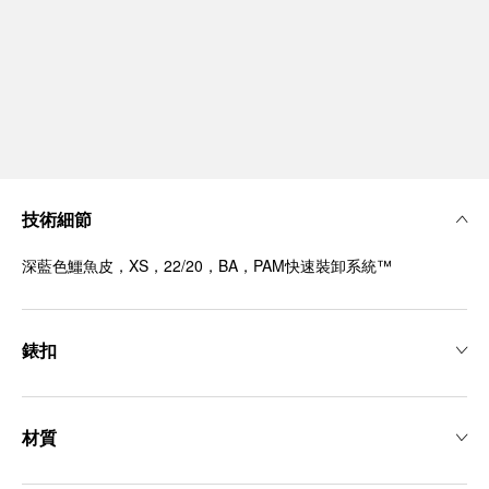
技術細節
深藍色鱷魚皮，XS，22/20，BA，PAM快速裝卸系統™
錶扣
材質