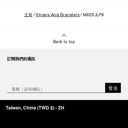
主頁
Straps And Bracelets
MXE0JLP8
Back to top
訂閱我們的通訊
發送
Taiwan, China
(
TWD $
)
- ZH