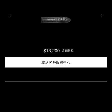
$13,200
含銷售稅
聯絡客戶服務中心
尋
找
鄰
安
近