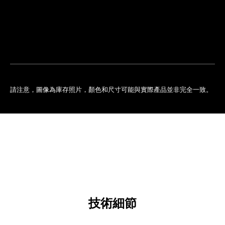
排
您
預
的
約
專
門
店
請注意，圖像為庫存照片，顏色和尺寸可能與實際產品並非完全一致。
技術細節