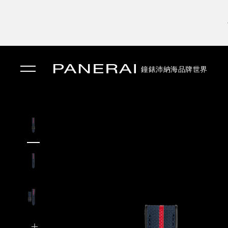
鐘錶
沛納海品牌世界
✕