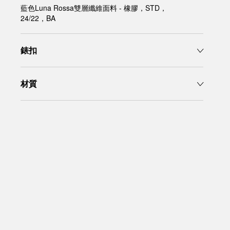
藍色Luna Rossa雙層纖維面料 - 橡膠，STD，
24/22，BA
錶扣
材質