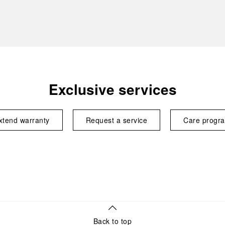
Exclusive services
xtend warranty
Request a service
Care progr
Back to top