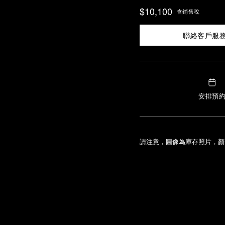
$10,100
含銷售稅
聯絡客戶服
安排預
請注意，圖像為庫存照片，顏