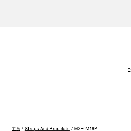
E
主頁
Straps And Bracelets
MXE0M16P