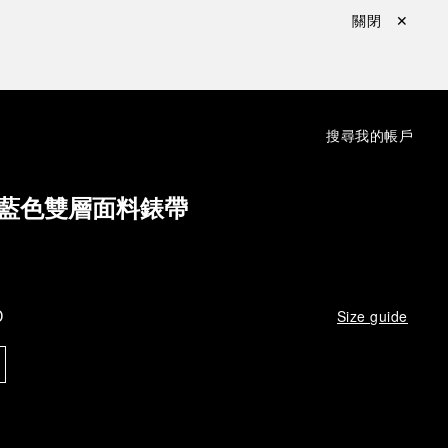
關閉 ✕
：
搜尋
我的帳戶
a 深藍色雙層面料錶帶
D
Size guide