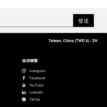
發送
Taiwan, China
(
TWD $
)
- ZH
保持聯繫
Instagram
Facebook
YouTube
LinkedIn
TikTok