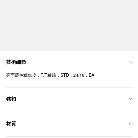
技術細節
亮面藍色鱷魚皮，T/T縫線，STD，24/18，BA
錶扣
材質