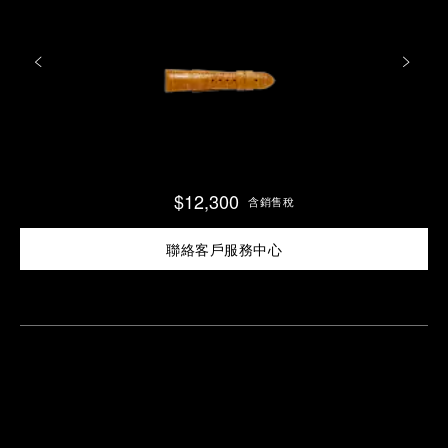
$12,300
含銷售稅
聯絡客戶服務中心
尋
找
鄰
安
近