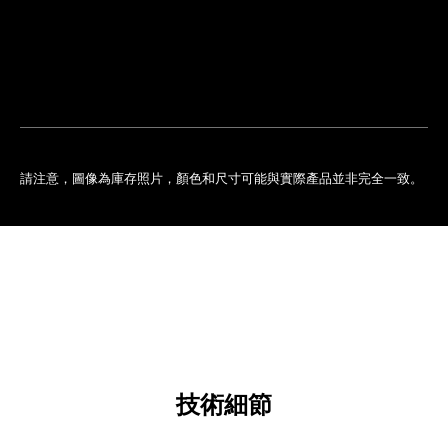
排
您
預
的
約
專
門
店
請注意，圖像為庫存照片，顏色和尺寸可能與實際產品並非完全一致。
技術細節