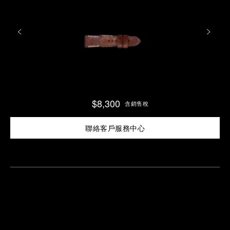
$8,300
含銷售稅
聯絡客戶服務中心
尋
找
鄰
安
近