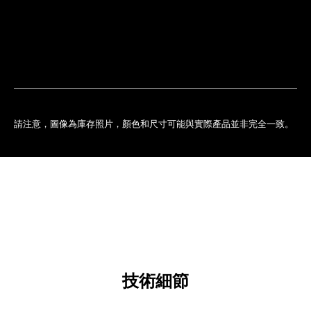
排
您
預
的
約
專
門
店
請注意，圖像為庫存照片，顏色和尺寸可能與實際產品並非完全一致。
技術細節