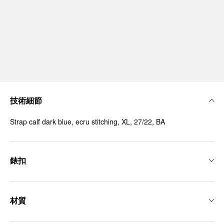
技術細節
Strap calf dark blue, ecru stitching, XL, 27/22, BA
錶扣
材質