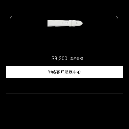
$8,300
含銷售稅
聯絡客戶服務中心
尋
找
鄰
安
近