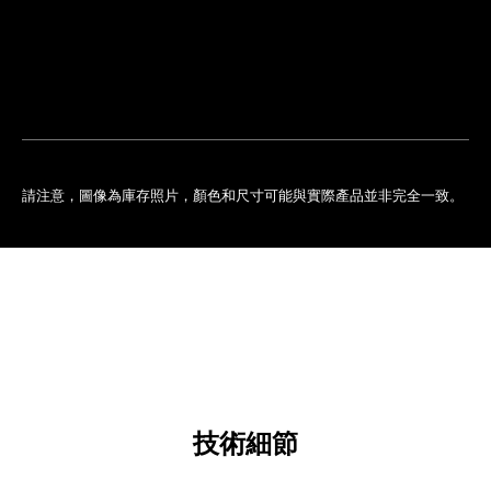
排
您
預
的
約
專
門
店
請注意，圖像為庫存照片，顏色和尺寸可能與實際產品並非完全一致。
技術細節