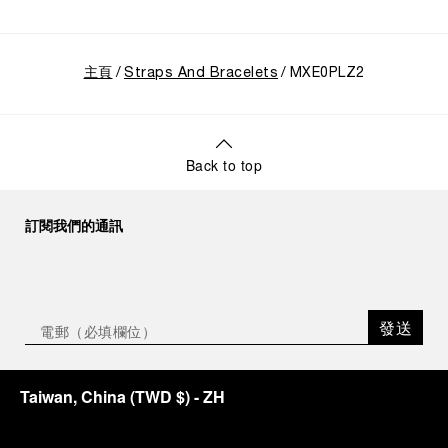
主頁
Straps And Bracelets
MXE0PLZ2
Back to top
訂閱我們的通訊
發送
Taiwan, China
(
TWD $
)
- ZH