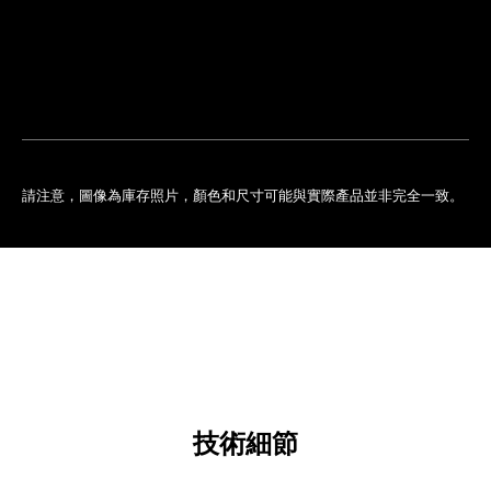
排
您
預
的
約
專
門
店
請注意，圖像為庫存照片，顏色和尺寸可能與實際產品並非完全一致。
技術細節