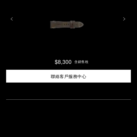
$8,300
含銷售稅
聯絡客戶服務中心
尋
找
鄰
安
近