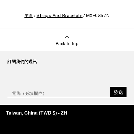
主頁
Straps And Bracelets
MXE0S5ZN
Back to top
訂閱我們的通訊
發送
Taiwan, China
(
TWD $
)
- ZH