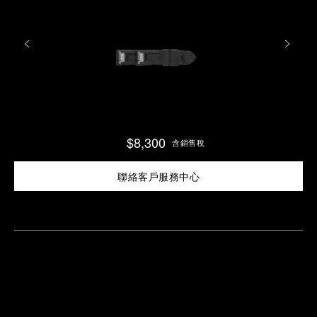
$8,300
含銷售稅
聯絡客戶服務中心
尋
找
鄰
安
近