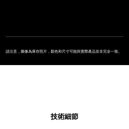
排
您
預
的
約
專
門
店
請注意，圖像為庫存照片，顏色和尺寸可能與實際產品並非完全一致。
技術細節