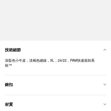
技術細節
深藍色小牛皮，淡褐色縫線，XL，24/22，PAM快速裝卸系
統™
錶扣
材質