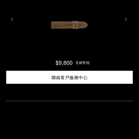
$9,800
含銷售稅
聯絡客戶服務中心
尋
找
鄰
安
近