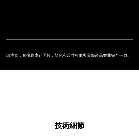
排
您
預
的
約
專
門
店
請注意，圖像為庫存照片，顏色和尺寸可能與實際產品並非完全一致。
技術細節