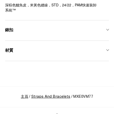
深棕色鱷魚皮，米黃色縫線，STD，24/22，PAM快速裝卸
系統™
錶扣
材質
主頁
Straps And Bracelets
MXE0VM77