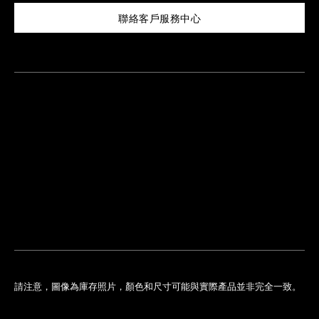
聯絡客戶服務中心
尋
找
鄰
安
近
排
您
預
的
約
專
門
店
請注意，圖像為庫存照片，顏色和尺寸可能與實際產品並非完全一致。