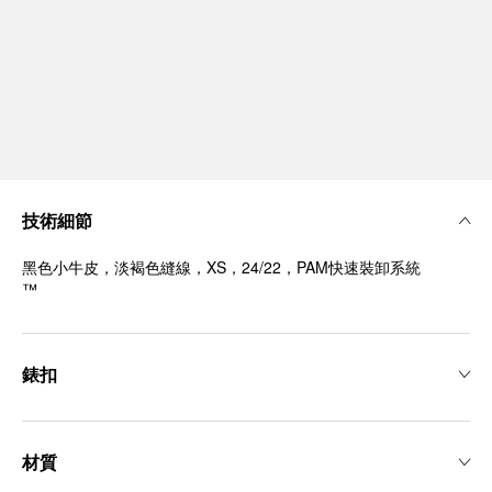
技術細節
黑色小牛皮，淡褐色縫線，XS，24/22，PAM快速裝卸系統
™
錶扣
材質