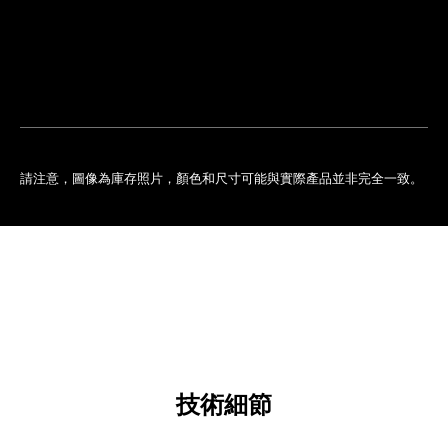
排
您
預
的
約
專
門
店
請注意，圖像為庫存照片，顏色和尺寸可能與實際產品並非完全一致。
技術細節