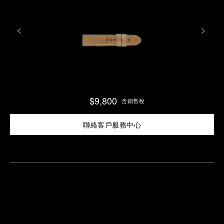
$9,800
含銷售稅
聯絡客戶服務中心
尋
找
鄰
安
近