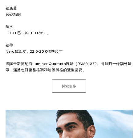
錶底蓋
磨砂精鋼
防水
「10.0巴（約100.0米）」
錶帶
Nero鱷魚皮，22.0/20.0標準尺寸
選購全新沛納海Luminor Quaranta腕錶（PAM01372）將隨附一條額外錶
帶，滿足您對優雅格調和運動風格的雙重需要。
探索更多