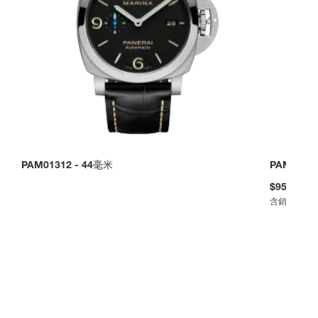
PAM01312
-
44毫米
PAM0111
$957,000
含銷售稅