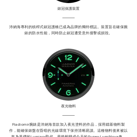
錶冠保護裝置
沛納海專利的槓桿式錶冠護橋已成為品牌的獨特標誌。裝置旨在確保腕
錶的防水性能，同時防止錶冠遭受意外撞擊或損毀。
夜光物料
Radiomir腕錶是沛納海首款加入夜光塗料的作品，採用鐳基物料製
作，能確保錶盤在昏暗的光線環境下保持清晰易讀。這種物料後來被以
氚為基礎的Luminor取代，最後蛻變成今天的Super-LumiNova®。