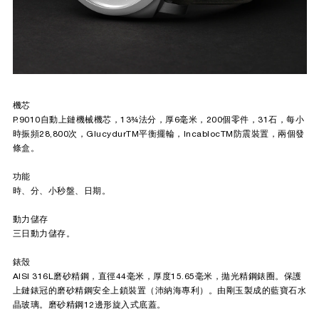
機芯
P.9010自動上鏈機械機芯，13¾法分，厚6毫米，200個零件，31石，每小
時振頻28,800次，GlucydurTM平衡擺輪，IncablocTM防震裝置，兩個發
條盒。
功能
時、分、小秒盤、日期。
動力儲存
三日動力儲存。
錶殼
AISI 316L磨砂精鋼，直徑44毫米，厚度15.65毫米，拋光精鋼錶圈。保護
上鏈錶冠的磨砂精鋼安全上鎖裝置（沛納海專利）。由剛玉製成的藍寶石水
晶玻璃。磨砂精鋼12邊形旋入式底蓋。