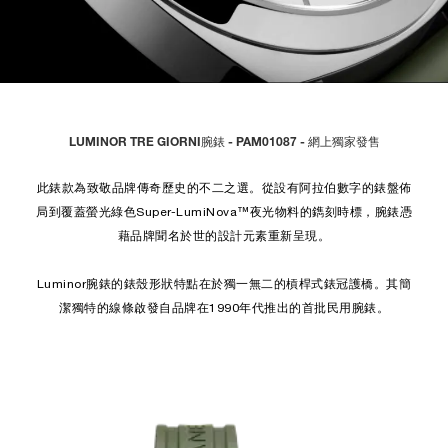
LUMINOR TRE GIORNI腕錶 - PAM01087 - 網上獨家發售
此錶款為致敬品牌傳奇歷史的不二之選。從設有阿拉伯數字的錶盤佈
局到覆蓋螢光綠色Super-LumiNova™夜光物料的鐫刻時標，腕錶憑
藉品牌聞名於世的設計元素重新呈現。
Luminor腕錶的錶殼形狀特點在於獨一無二的槓桿式錶冠護橋。其簡
潔獨特的線條啟發自品牌在1990年代推出的首批民用腕錶。