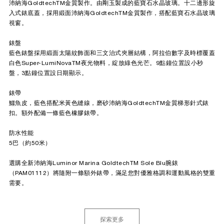
沛納海GoldtechTM金質製作。由剛玉製成的藍寶石水晶玻璃。十二邊形旋
入式錶底蓋，採用緞面沛納海GoldtechTM金質製作，搭配藍寶石水晶玻璃
視窗。
錶盤
藍色錶盤採用緞面太陽紋飾面和三文治式夾層結構，阿拉伯數字及時標覆蓋
白色Super-LumiNovaTM夜光物料，綻放綠色光芒。9點鐘位置設小秒
盤，3點鐘位置設日期顯示。
錶帶
鱷魚皮，藍色搭配米黃色縫線，磨砂沛納海GoldtechTM金質梯形針式錶
扣。額外配備一條藍色橡膠錶帶。
防水性能
5巴（約50米）
選購全新沛納海Luminor Marina GoldtechTM Sole Blu腕錶
（PAM01112）將隨附一條額外錶帶，滿足您對優雅格調和運動風格的雙重
需要。
探索更多