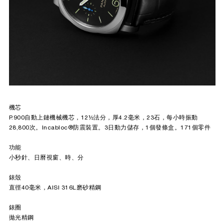
機芯
P.900自動上鏈機械機芯，12½法分，厚4.2毫米，23石，每小時振動
28,800次。Incabloc®防震裝置。3日動力儲存，1個發條盒。171個零件
功能
小秒針、日曆視窗、時、分
錶殼
直徑40毫米，AISI 316L磨砂精鋼
錶圈
拋光精鋼