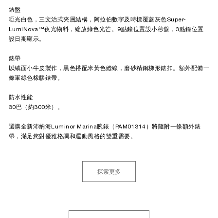
錶盤
啞光白色，三文治式夾層結構，阿拉伯數字及時標覆蓋灰色Super-
LumiNova™夜光物料，綻放綠色光芒。9點鐘位置設小秒盤，3點鐘位置
設日期顯示。
錶帶
以絨面小牛皮製作，黑色搭配米黃色縫線，磨砂精鋼梯形錶扣。額外配備一
條軍綠色橡膠錶帶。
防水性能
30巴（約300米）。
選購全新沛納海Luminor Marina腕錶（PAM01314）將隨附一條額外錶
帶，滿足您對優雅格調和運動風格的雙重需要。
探索更多