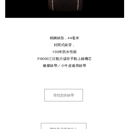
精鋼錶殼，44毫米
封閉式錶背，
100米防水性能
P.6000三日動力儲存手動上鏈機芯
橡膠錶帶／小牛皮備用錶帶
尋找您的錶帶