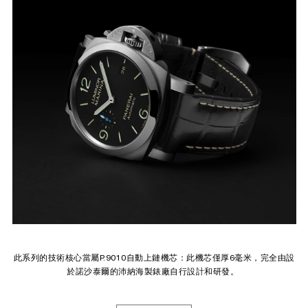
此系列的技術核心當屬P.9010自動上鏈機芯：此機芯僅厚6毫米，完全由設
於諾沙泰爾的沛納海製錶廠自行設計和研發。