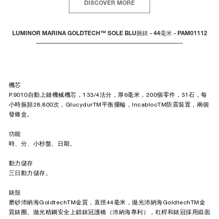
DISCOVER MORE
LUMINOR MARINA GOLDTECH™ SOLE BLU腕錶 - 44毫米 - PAM01112
機芯
P.9010自動上鏈機械機芯，133/4法分，厚6毫米，200個零件，31石，每
小時振頻28,800次，GlucydurTM平衡擺輪，IncablocTM防震裝置，兩個
發條盒。
功能
時、分、小秒盤、日期。
動力儲存
三日動力儲存。
錶殼
磨砂沛納海GoldtechTM金質，直徑44毫米，拋光沛納海GoldtechTM金
質錶圈。拋光精鋼安全上鎖錶冠護橋（沛納海專利），杠桿和錶冠採用緞面