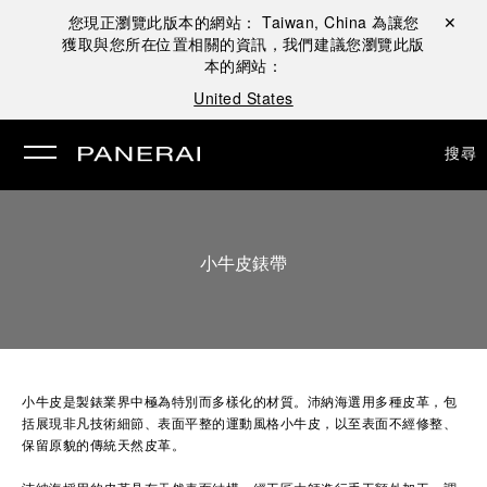
您現正瀏覽此版本的網站：
Taiwan, China
為讓您
關閉 ✕
獲取與您所在位置相關的資訊，我們建議您瀏覽此版
本的網站：
United States
搜尋
小牛皮錶帶
小牛皮是製錶業界中極為特別而多樣化的材質。沛納海選用多種皮革，包
括展現非凡技術細節、表面平整的運動風格小牛皮，以至表面不經修整、
保留原貌的傳統天然皮革。