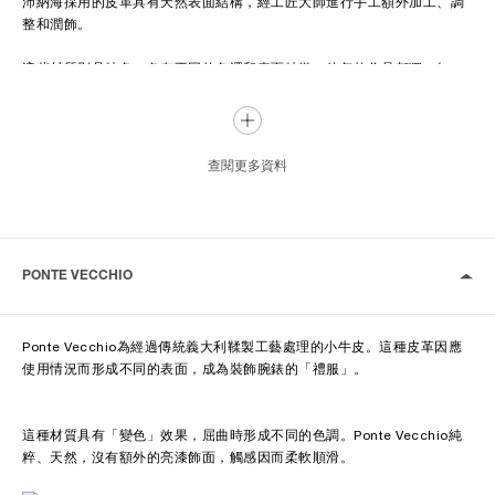
沛納海採用的皮革具有天然表面結構，經工匠大師進行手工額外加工、調
整和潤飾。
這些材質別具特色，各有不同的色澤和表面特徵，使每款作品都獨一無
二，彌足珍貴。
製作過程中，皮革可以三種不同方式處理，分別是鞣製、染色、整飾。上
述工序旨在使皮革能夠抵受外力影響，賦予皮革美觀的外表。
查閱更多資料
皮革錶帶內側通常具有「包邊」（remborde）襯墊，使錶帶輪廓立體。
視乎錶款，天然皮革錶帶如Assolutamente和Ponte Vecchio等具有「復
古襯墊」，設計源自過去的初版錶款。
PONTE VECCHIO
錶帶由單層皮革摺疊形成，並經過手工縫製。
Ponte Vecchio為經過傳統義大利鞣製工藝處理的小牛皮。這種皮革因應
沛納海小牛皮錶帶備有各種飾面和色調，適合所有場合。
使用情況而形成不同的表面，成為裝飾腕錶的「禮服」。
這種材質具有「變色」效果，屈曲時形成不同的色調。Ponte Vecchio純
粹、天然，沒有額外的亮漆飾面，觸感因而柔軟順滑。