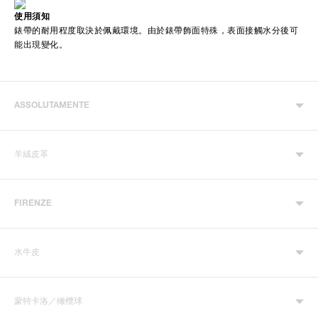
使用須知
錶帶的耐用程度取決於佩戴環境。由於錶帶飾面特殊，表面接觸水分後可
能出現變化。
ASSOLUTAMENTE
羊絨皮革
FIRENZE
水牛皮
蒙特卡洛／橄欖球