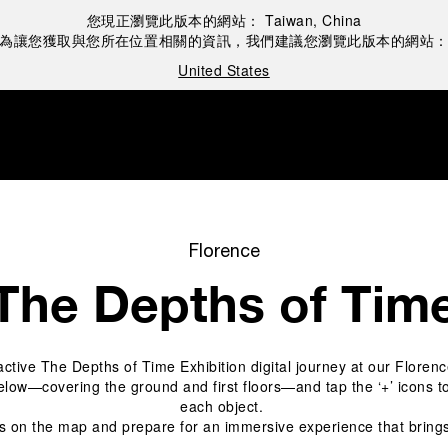
您現正瀏覽此版本的網站：
Taiwan, China
為讓您獲取與您所在位置相關的資訊，我們建議您瀏覽此版本的網站
United States
Florence
The Depths of Tim
ctive The Depths of Time Exhibition digital journey at our Florence
ow—covering the ground and first floors—and tap the ‘+’ icons to 
each object. 
s on the map and prepare for an immersive experience that brings 