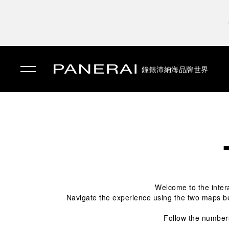
鐘錶
沛納海品牌世界
✕
Welcome to the intera
Navigate the experience using the two maps bel
 Follow the number