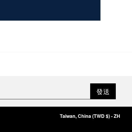
發送
Taiwan, China
(
TWD $
)
- ZH