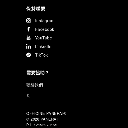
保持聯繫
Instagram
Facebook
YouTube
LinkedIn
TikTok
需要協助？
聯
絡我們
.
OFFICINE PANERAI®
© 2026 
PANERAI
P.I. 12155270155